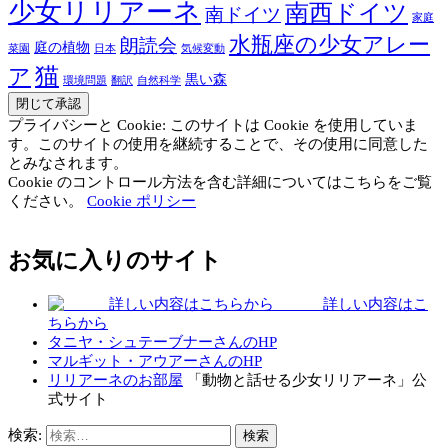
少女リリアーネ
南西ドイツ
南ドイツ
家庭
水瓶座の少女アレー
朗読会
庭の植物
菜園
日本
気候変動
猫
ア
黒い森
環境問題
翻訳
自然科学
プライバシーと Cookie: このサイトは Cookie を使用していま
す。このサイトの使用を継続することで、その使用に同意した
とみなされます。
Cookie のコントロール方法を含む詳細についてはこちらをご覧
ください。
Cookie ポリシー
お気に入りのサイト
詳しい内容はこ
ちらから
タニヤ・シュテーブナーさんのHP
マルギット・アウアーさんのHP
リリアーネのお部屋
「動物と話せる少女リリアーネ」公
式サイト
検索: