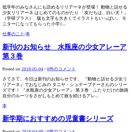
低学年のみなさんにも読めるリリアーネが登場！ 動物と話せる
少女リリアーネ はじめてのものがたり 「友だちは、白い犬！」
（学研プラス） 版も文字も大きくてイラストもいっぱい。 モ
ニターになってもらった小学1...
仕事のこと
/
本
新刊のお知らせ 水瓶座の少女アレーア
第３巻
Posted
on
2018-05-04
/
0件のコメント
さてさて、今日は新刊のお知らせです。 『動物と話せる少女リ
リアーネ』でおなじみの タニヤ・シュテーブナーさんのシリー
ズです！ 『水瓶座の少女アレーア』 第３巻 ふたりだけの旅路
自分のルーツをさがしもとめて旅を続けるアレ...
本
新学期におすすめの児童書シリーズ
Posted
on
2018-04-09
/
0件のコメント