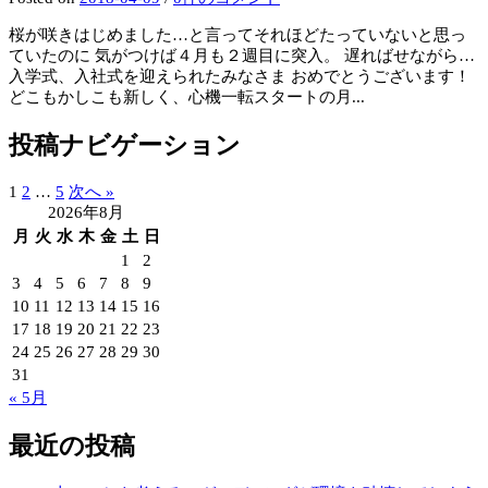
桜が咲きはじめました…と言ってそれほどたっていないと思っ
ていたのに 気がつけば４月も２週目に突入。 遅ればせながら…
入学式、入社式を迎えられたみなさま おめでとうございます！
どこもかしこも新しく、心機一転スタートの月...
投稿ナビゲーション
1
2
…
5
次へ »
2026年8月
月
火
水
木
金
土
日
1
2
3
4
5
6
7
8
9
10
11
12
13
14
15
16
17
18
19
20
21
22
23
24
25
26
27
28
29
30
31
« 5月
最近の投稿