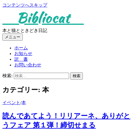
コンテンツへスキップ
Bibliocat
本と猫とときどき日記
メニュー
ホーム
お知らせ
訳 書
お問い合わせ
検索:
カテゴリー:
本
イベント
/
本
読んであてよう！リリアーネ、ありがと
うフェア 第１弾！締切せまる