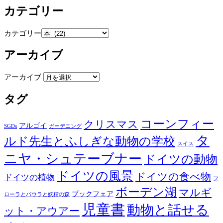
カテゴリー
カテゴリー
アーカイブ
アーカイブ
タグ
コーンフィー
クリスマス
アルゴイ
SGDs
ガーデニング
タ
ルド先生とふしぎな動物の学校
スイス
ニヤ・シュテーブナー
ドイツの動物
ドイツの風景
ドイツの食べ物
ドイツの植物
フ
ボーデン湖
マルギ
ブックフェア
ローラとパウラと妖精の森
児童書
動物と話せる
ット・アウアー