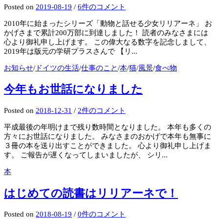
Posted
on
2019-08-19
/
6件のコメント
2010年に始まったシリーズ「動物と話せる少女リリアーネ」 お
かげさまで累計200万部に到達しました！ 読者のみなさまには
心より御礼申し上げます。 この偉大なる数字を記念しまして、
2019年は版元の学研プラスさんで 【リ...
お知らせ
/
ドイツの生活
/
仕事のこと
/
本
/
猫
/
風景
/
食べ物
今年もお世話になりました
Posted
on
2018-12-31
/
2件のコメント
平成最後の年明けまで残り数時間となりました。 本年も多くの
方々にお世話になりました。 みなさまのおかげで本年も無事に
３冊の本を送り出すことができました。 心より御礼申し上げま
す。 ご報告が遅くなってしまいましたが、 シリ...
本
はじめての読書はリリアーネで！
Posted
on
2018-08-19
/
0件のコメント