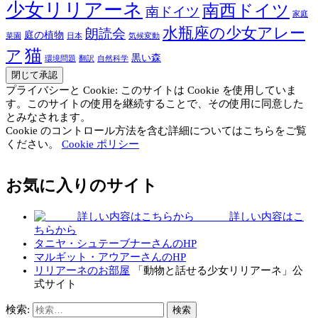
少女リリアーネ
南西ドイツ
南ドイツ
家庭
水瓶座の少女アレー
朗読会
庭の植物
菜園
日本
気候変動
猫
ア
黒い森
環境問題
翻訳
自然科学
プライバシーと Cookie: このサイトは Cookie を使用していま
す。このサイトの使用を継続することで、その使用に同意した
とみなされます。
Cookie のコントロール方法を含む詳細についてはこちらをご覧
ください。
Cookie ポリシー
お気に入りのサイト
詳しい内容はこ
ちらから
タニヤ・シュテーブナーさんのHP
マルギット・アウアーさんのHP
リリアーネのお部屋
「動物と話せる少女リリアーネ」公
式サイト
検索: