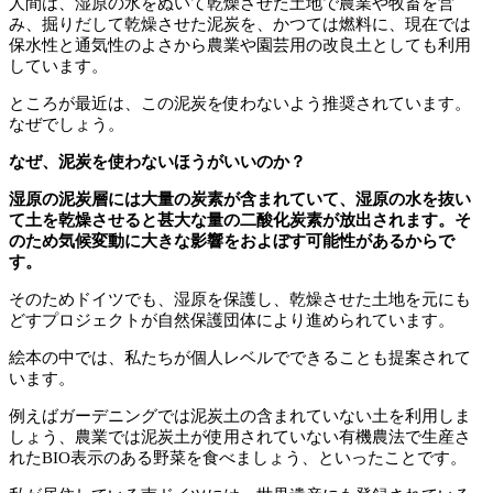
人間は、湿原の水をぬいて乾燥させた土地で農業や牧畜を営
み、掘りだして乾燥させた泥炭を、かつては燃料に、現在では
保水性と通気性のよさから農業や園芸用の改良土としても利用
しています。
ところが最近は、この泥炭を使わないよう推奨されています。
なぜでしょう。
なぜ、泥炭を使わないほうがいいのか？
湿原の泥炭層には大量の炭素が含まれていて、湿原の水を抜い
て土を乾燥させると甚大な量の二酸化炭素が放出されます。そ
のため気候変動に大きな影響をおよぼす可能性があるからで
す。
そのためドイツでも、湿原を保護し、乾燥させた土地を元にも
どすプロジェクトが自然保護団体により進められています。
絵本の中では、私たちが個人レベルでできることも提案されて
います。
例えばガーデニングでは泥炭土の含まれていない土を利用しま
しょう、農業では泥炭土が使用されていない有機農法で生産さ
れたBIO表示のある野菜を食べましょう、といったことです。