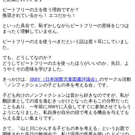
ピートフリーの土を使う理由ですか？
推奨されているから！ エコだから！
といった具合で、恥ずかしながらピートフリーの意味をじつは
まったく理解していません。
ピートフリーの土を使うべきだという話は度々耳にしていまし
た。
でも、どうしてなのか？
どうしてピートフリーの土を使ったほうがいいのか、先日、よ
うやくその意味を学びました。
きっかけは、
JBBY（日本国際児童図書評議会）
のサークル活動
「ノンフィクションの子どもの本を考える会」
です。
子ども向けのノンフィクションは昔から好きなのですが、私が
翻訳者としての道を進むきっかけとなった本もこの分野だった
こともあり、一年前にJBBYに入会してすぐに参加させてもらう
ようになりました。私自身が自分の頭で考える機会を与えても
らえる楽しい集まりです。
さて、「山と川にかんする子どもの本を考える」というお題で
開催された先日の勉強会で、私は湿原の世界を描いたドイツの