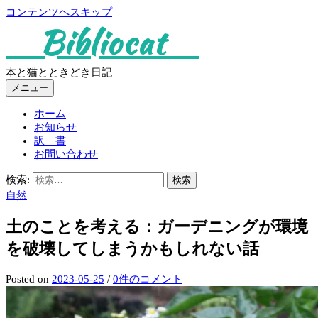
コンテンツへスキップ
Bibliocat
本と猫とときどき日記
メニュー
ホーム
お知らせ
訳 書
お問い合わせ
検索:
自然
土のことを考える：ガーデニングが環境
を破壊してしまうかもしれない話
Posted
on
2023-05-25
/
0件のコメント