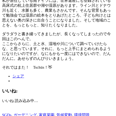
私が居住している南ドイツには、世界遺産にも登録されている
高床式の杭上住居群や湖や湿原があります。ライン川とドナウ
川も近く、水脈も多く、農業もさかんです。そんな背景もあっ
て勉強会では湿原の絵本をとりあげたところ、子ども向けとは
思えない奥の深さに出合うことになりました。そして地域のこ
とを、もっともっと、知りたくなりました。
ダラダラと書き綴ってきましたが、長くなってしまったので今
回はこのへんで。
ここからさらに、土と水、湿地や川について調べていけたら
な、と思っています。それに、もっと上手にまとめられるよう
になりたいのですが、なにもかも一度にはできないので、だん
だんに。あせらずのんびりいきましょう。
それではまた！ Tschüs！👋
シェア
いいね:
いいね
読み込み中…
SGDs
,
ガーデニング
,
家庭菜園
,
気候変動
,
環境問題