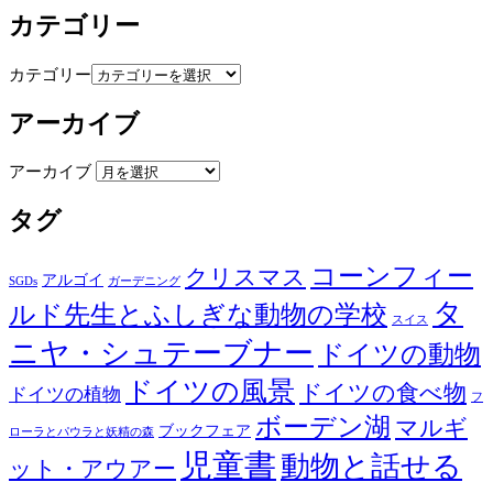
カテゴリー
カテゴリー
アーカイブ
アーカイブ
タグ
コーンフィー
クリスマス
アルゴイ
SGDs
ガーデニング
タ
ルド先生とふしぎな動物の学校
スイス
ニヤ・シュテーブナー
ドイツの動物
ドイツの風景
ドイツの食べ物
ドイツの植物
フ
ボーデン湖
マルギ
ブックフェア
ローラとパウラと妖精の森
児童書
動物と話せる
ット・アウアー