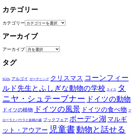
カテゴリー
カテゴリー
アーカイブ
アーカイブ
タグ
コーンフィー
クリスマス
アルゴイ
SGDs
ガーデニング
タ
ルド先生とふしぎな動物の学校
スイス
ニヤ・シュテーブナー
ドイツの動物
ドイツの風景
ドイツの食べ物
ドイツの植物
フ
ボーデン湖
マルギ
ブックフェア
ローラとパウラと妖精の森
児童書
動物と話せる
ット・アウアー