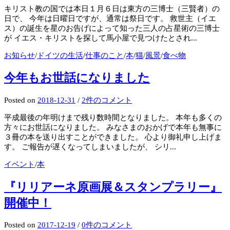
キリスト教の国では本日１月６日は東方の三博士（三賢者）の
日で、 今年は日曜日ですが、通常は祭日です。 救世主（イエ
ス）の誕生を星のお告げによって知った三人の占星術の三博士
が イエス・キリストを探して馬小屋で見つけたとされ...
お知らせ
/
ドイツの生活
/
仕事のこと
/
本
/
猫
/
風景
/
食べ物
今年もお世話になりました
Posted
on
2018-12-31
/
2件のコメント
平成最後の年明けまで残り数時間となりました。 本年も多くの
方々にお世話になりました。 みなさまのおかげで本年も無事に
３冊の本を送り出すことができました。 心より御礼申し上げま
す。 ご報告が遅くなってしまいましたが、 シリ...
イベント
/
本
『リリアーネ原画展＆スタンプラリー』
開催中！
Posted
on
2017-12-19
/
0件のコメント