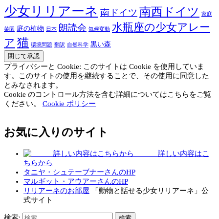
少女リリアーネ
南西ドイツ
南ドイツ
家庭
水瓶座の少女アレー
朗読会
庭の植物
菜園
日本
気候変動
猫
ア
黒い森
環境問題
翻訳
自然科学
プライバシーと Cookie: このサイトは Cookie を使用していま
す。このサイトの使用を継続することで、その使用に同意した
とみなされます。
Cookie のコントロール方法を含む詳細についてはこちらをご覧
ください。
Cookie ポリシー
お気に入りのサイト
詳しい内容はこ
ちらから
タニヤ・シュテーブナーさんのHP
マルギット・アウアーさんのHP
リリアーネのお部屋
「動物と話せる少女リリアーネ」公
式サイト
検索: