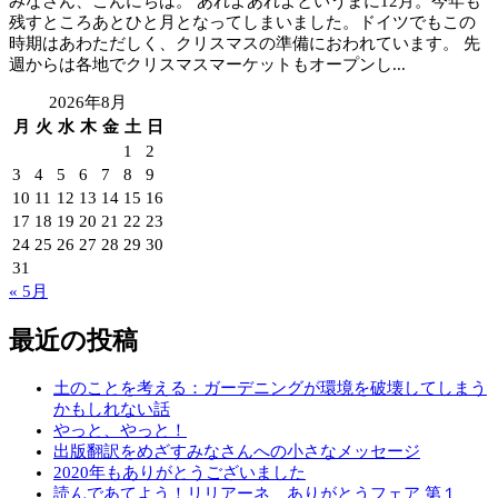
みなさん、こんにちは。 あれよあれよというまに12月。今年も
残すところあとひと月となってしまいました。ドイツでもこの
時期はあわただしく、クリスマスの準備におわれています。 先
週からは各地でクリスマスマーケットもオープンし...
2026年8月
月
火
水
木
金
土
日
1
2
3
4
5
6
7
8
9
10
11
12
13
14
15
16
17
18
19
20
21
22
23
24
25
26
27
28
29
30
31
« 5月
最近の投稿
土のことを考える：ガーデニングが環境を破壊してしまう
かもしれない話
やっと、やっと！
出版翻訳をめざすみなさんへの小さなメッセージ
2020年もありがとうございました
読んであてよう！リリアーネ、ありがとうフェア 第１