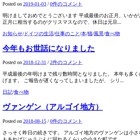
Posted
on
2019-01-03
/
0件のコメント
明けましておめでとうございます 平成最後のお正月、いかが
正月に相当するのがクリスマスなので、休日は元旦...
お知らせ
/
ドイツの生活
/
仕事のこと
/
本
/
猫
/
風景
/
食べ物
今年もお世話になりました
Posted
on
2018-12-31
/
2件のコメント
平成最後の年明けまで残り数時間となりました。 本年も多く
げます。 ご報告が遅くなってしまいましたが、 シリ...
日記
/
食べ物
ヴァンゲン（アルゴイ地方）
Posted
on
2018-08-15
/
0件のコメント
さっそく昨日の続きです。 アルゴイ地方のヴァンゲンは小さ
もあればじゅうぶんに回れるくらいの小さな町です。