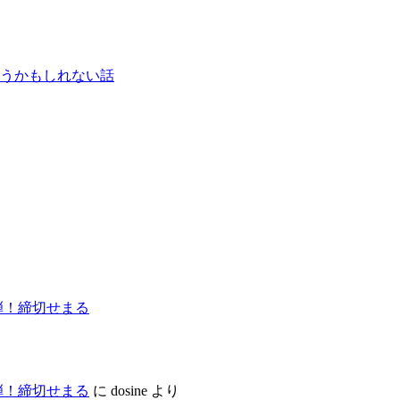
うかもしれない話
弾！締切せまる
弾！締切せまる
に
dosine
より