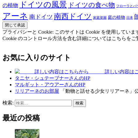
ドイツの風景
ドイツの食べ物
の植物
フローラとパ
アーネ
南西ドイツ
南ドイツ
庭の植物
家庭菜園
日本
プライバシーと Cookie: このサイトは Cookie を
Cookie のコントロール方法を含む詳細についてはこちらを
お気に入りのサイト
詳しい内容はこ
タニヤ・シュテーブナーさんのHP
マルギット・アウアーさんのHP
リリアーネのお部屋
「動物と話せる少女リリアーネ」
検索:
最近の投稿