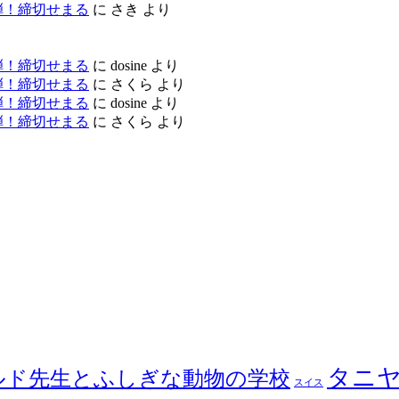
弾！締切せまる
に
さき
より
弾！締切せまる
に
dosine
より
弾！締切せまる
に
さくら
より
弾！締切せまる
に
dosine
より
弾！締切せまる
に
さくら
より
タニ
ルド先生とふしぎな動物の学校
スイス