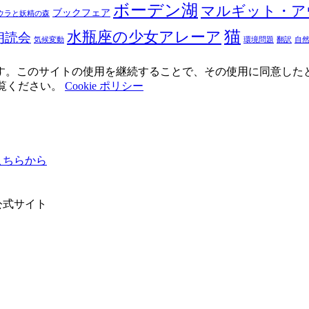
ボーデン湖
マルギット・ア
ブックフェア
ウラと妖精の森
猫
水瓶座の少女アレーア
朗読会
気候変動
環境問題
翻訳
自
使用しています。このサイトの使用を継続することで、その使用に同意し
ご覧ください。
Cookie ポリシー
ちらから
公式サイト