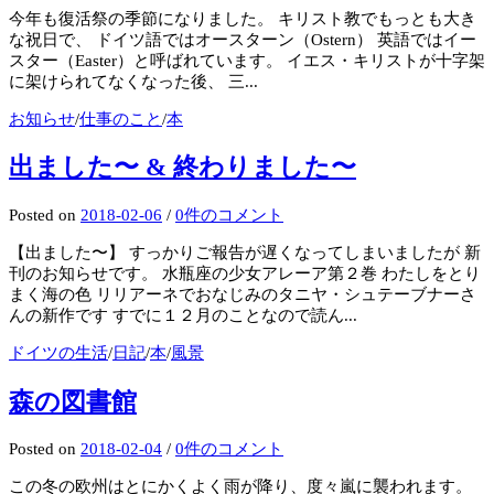
今年も復活祭の季節になりました。 キリスト教でもっとも大き
な祝日で、 ドイツ語ではオースターン（Ostern） 英語ではイー
スター（Easter）と呼ばれています。 イエス・キリストが十字架
に架けられてなくなった後、 三...
お知らせ
/
仕事のこと
/
本
出ました〜 & 終わりました〜
Posted
on
2018-02-06
/
0件のコメント
【出ました〜】 すっかりご報告が遅くなってしまいましたが 新
刊のお知らせです。 水瓶座の少女アレーア第２巻 わたしをとり
まく海の色 リリアーネでおなじみのタニヤ・シュテーブナーさ
んの新作です すでに１２月のことなので読ん...
ドイツの生活
/
日記
/
本
/
風景
森の図書館
Posted
on
2018-02-04
/
0件のコメント
この冬の欧州はとにかくよく雨が降り、度々嵐に襲われます。