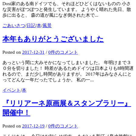
Dosi家のある南ドイツでも、それほどひどくはないものの 小さ
な災害がぽつぽつと発生しています。 ようやく晴れた先日、散
歩に出ると、 森の道が風になぎ倒された木で...
ごあいさつ
/
日記
/
本
/
風景
本年もありがとうございました
Posted
on
2017-12-31
/
0件のコメント
あっという間に大みそかになってしまいました。 年明けまで３
０分を切りました！ 時差があるためドイツは日本よりも8時間遅
れるので、まだ少し時間がありますが。 2017年はみなさんにと
ってどんな一年だったでしょうか。 私の一...
イベント
/
本
『リリアーネ原画展＆スタンプラリー』
開催中！
Posted
on
2017-12-19
/
0件のコメント