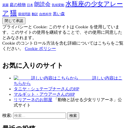
水瓶座の少女アレー
朗読会
庭の植物
菜園
日本
気候変動
猫
ア
黒い森
環境問題
翻訳
自然科学
プライバシーと Cookie: このサイトは Cookie を使用していま
す。このサイトの使用を継続することで、その使用に同意した
とみなされます。
Cookie のコントロール方法を含む詳細についてはこちらをご覧
ください。
Cookie ポリシー
お気に入りのサイト
詳しい内容はこ
ちらから
タニヤ・シュテーブナーさんのHP
マルギット・アウアーさんのHP
リリアーネのお部屋
「動物と話せる少女リリアーネ」公
式サイト
検索: