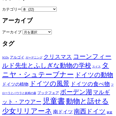
カテゴリー
アーカイブ
アーカイブ
タグ
コーンフィー
クリスマス
アルゴイ
SGDs
ガーデニング
タ
ルド先生とふしぎな動物の学校
スイス
ニヤ・シュテーブナー
ドイツの動物
ドイツの風景
ドイツの食べ物
ドイツの植物
フ
ボーデン湖
マルギ
ブックフェア
ローラとパウラと妖精の森
児童書
動物と話せる
ット・アウアー
少女リリアーネ
南西ドイツ
南ドイツ
家庭