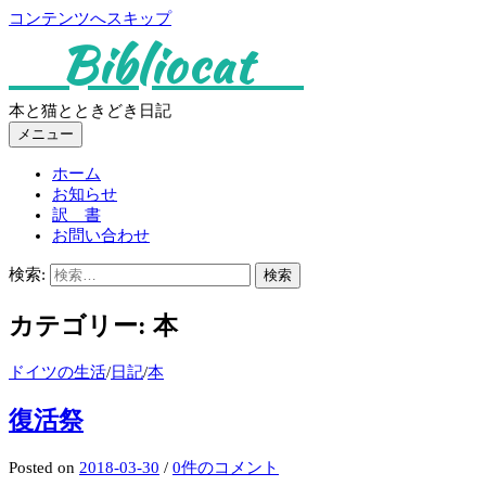
コンテンツへスキップ
Bibliocat
本と猫とときどき日記
メニュー
ホーム
お知らせ
訳 書
お問い合わせ
検索:
カテゴリー:
本
ドイツの生活
/
日記
/
本
復活祭
Posted
on
2018-03-30
/
0件のコメント