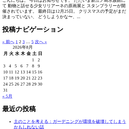
こんにちは。 今日はお知らせです。 ただいま新江ノ島水族館に
て 動物と話せる少女リリアーネの原画展と スタンプラリーが開
催されています。 最終日は12月25日。 クリスマスの予定がまだ
決まっていない、 どうしようかな〜、...
投稿ナビゲーション
« 前へ
1
2
3
…
5
次へ »
2026年8月
月
火
水
木
金
土
日
1
2
3
4
5
6
7
8
9
10
11
12
13
14
15
16
17
18
19
20
21
22
23
24
25
26
27
28
29
30
31
« 5月
最近の投稿
土のことを考える：ガーデニングが環境を破壊してしまう
かもしれない話