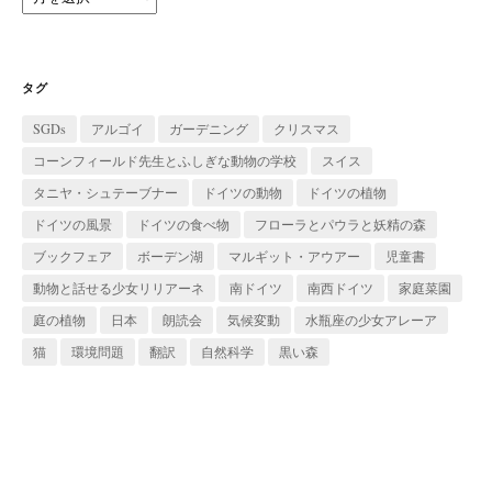
ー
カ
イ
ブ
タグ
SGDs
アルゴイ
ガーデニング
クリスマス
コーンフィールド先生とふしぎな動物の学校
スイス
タニヤ・シュテーブナー
ドイツの動物
ドイツの植物
ドイツの風景
ドイツの食べ物
フローラとパウラと妖精の森
ブックフェア
ボーデン湖
マルギット・アウアー
児童書
動物と話せる少女リリアーネ
南ドイツ
南西ドイツ
家庭菜園
庭の植物
日本
朗読会
気候変動
水瓶座の少女アレーア
猫
環境問題
翻訳
自然科学
黒い森