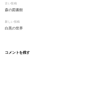
投
古い投稿
稿
森の図書館
ナ
ビ
新しい投稿
ゲ
白黒の世界
ー
シ
ョ
ン
コメントを残す