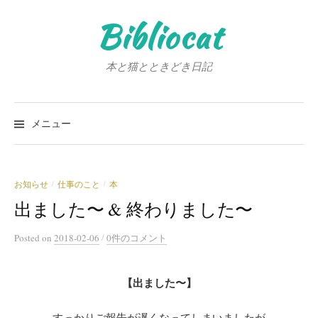
コ
Bibliocat
ン
テ
ン
本と猫とときどき日記
ツ
へ
検
ス
索:
メニュー
キ
ッ
プ
お知らせ
仕事のこと
本
/
/
出ました〜 & 終わりました〜
/
Posted
on
2018-02-06
0件のコメント
【出ました〜】
すっかりご報告が遅くなってしまいましたが