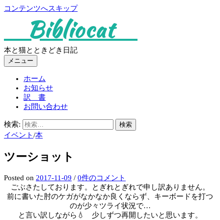
コンテンツへスキップ
Bibliocat
本と猫とときどき日記
メニュー
ホーム
お知らせ
訳 書
お問い合わせ
検索:
イベント
/
本
ツーショット
Posted
on
2017-11-09
/
0件のコメント
ごぶさたしております。とぎれとぎれで申し訳ありません。
前に書いた肘のケガがなかなか良くならず、キーボードを打つ
のが少々ツライ状況で…
と言い訳しながら💧 少しずつ再開したいと思います。