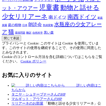
ローラとパウラと妖精の森
児童書
動物と話せる
ット・アウアー
少女リリアーネ
南西ドイツ
南ドイツ
家庭
水瓶座の少女アレー
朗読会
庭の植物
菜園
日本
気候変動
猫
ア
黒い森
環境問題
翻訳
自然科学
プライバシーと Cookie: このサイトは Cookie を使用していま
す。このサイトの使用を継続することで、その使用に同意した
とみなされます。
Cookie のコントロール方法を含む詳細についてはこちらをご覧
ください。
Cookie ポリシー
お気に入りのサイト
詳しい内容はこ
ちらから
タニヤ・シュテーブナーさんのHP
マルギット・アウアーさんのHP
リリアーネのお部屋
「動物と話せる少女リリアーネ」公