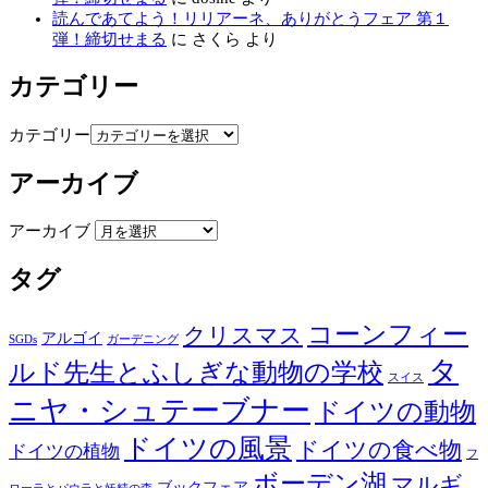
読んであてよう！リリアーネ、ありがとうフェア 第１
弾！締切せまる
に
さくら
より
カテゴリー
カテゴリー
アーカイブ
アーカイブ
タグ
コーンフィー
クリスマス
アルゴイ
SGDs
ガーデニング
タ
ルド先生とふしぎな動物の学校
スイス
ニヤ・シュテーブナー
ドイツの動物
ドイツの風景
ドイツの食べ物
ドイツの植物
フ
ボーデン湖
マルギ
ブックフェア