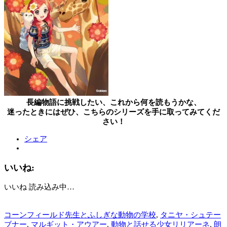
長編物語に挑戦したい、これから何を読もうかな、
迷ったときにはぜひ、こちらのシリーズを手に取ってみてくだ
さい！
シェア
いいね:
いいね
読み込み中…
コーンフィールド先生とふしぎな動物の学校
,
タニヤ・シュテー
ブナー
,
マルギット・アウアー
,
動物と話せる少女リリアーネ
,
朗