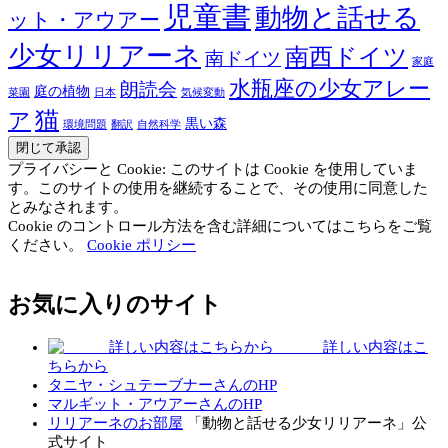
児童書
動物と話せる
ット・アウアー
少女リリアーネ
南西ドイツ
南ドイツ
家庭
水瓶座の少女アレー
朗読会
庭の植物
菜園
日本
気候変動
猫
ア
黒い森
環境問題
翻訳
自然科学
プライバシーと Cookie: このサイトは Cookie を使用していま
す。このサイトの使用を継続することで、その使用に同意した
とみなされます。
Cookie のコントロール方法を含む詳細についてはこちらをご覧
ください。
Cookie ポリシー
お気に入りのサイト
詳しい内容はこ
ちらから
タニヤ・シュテーブナーさんのHP
マルギット・アウアーさんのHP
リリアーネのお部屋
「動物と話せる少女リリアーネ」公
式サイト