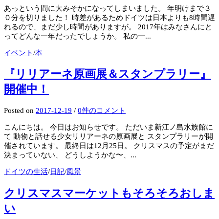
あっという間に大みそかになってしまいました。 年明けまで３
０分を切りました！ 時差があるためドイツは日本よりも8時間遅
れるので、まだ少し時間がありますが。 2017年はみなさんにと
ってどんな一年だったでしょうか。 私の一...
イベント
/
本
『リリアーネ原画展＆スタンプラリー』
開催中！
Posted
on
2017-12-19
/
0件のコメント
こんにちは。 今日はお知らせです。 ただいま新江ノ島水族館に
て 動物と話せる少女リリアーネの原画展と スタンプラリーが開
催されています。 最終日は12月25日。 クリスマスの予定がまだ
決まっていない、 どうしようかな〜、...
ドイツの生活
/
日記
/
風景
クリスマスマーケットもそろそろおしま
い