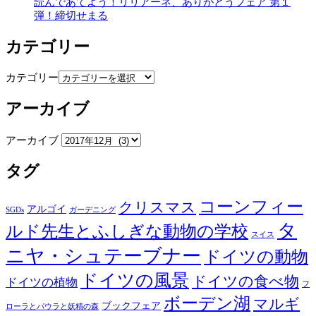
読んであてよう！リリアーネ、ありがとうフェア 第１
弾！締切せまる
カテゴリー
カテゴリー
アーカイブ
アーカイブ
タグ
コーンフィー
クリスマス
アルゴイ
SGDs
ガーデニング
タ
ルド先生とふしぎな動物の学校
スイス
ニヤ・シュテーブナー
ドイツの動物
ドイツの風景
ドイツの食べ物
ドイツの植物
フ
ボーデン湖
マルギ
ブックフェア
ローラとパウラと妖精の森