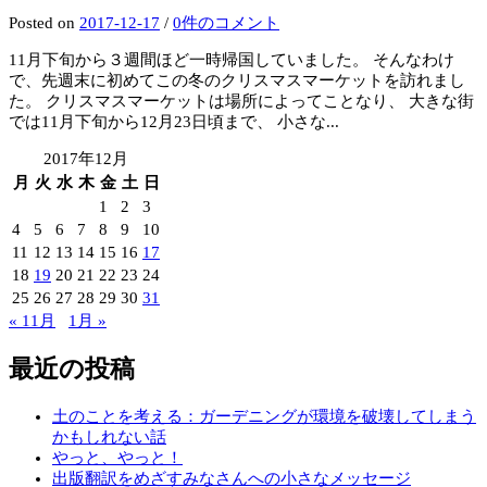
Posted
on
2017-12-17
/
0件のコメント
11月下旬から３週間ほど一時帰国していました。 そんなわけ
で、先週末に初めてこの冬のクリスマスマーケットを訪れまし
た。 クリスマスマーケットは場所によってことなり、 大きな街
では11月下旬から12月23日頃まで、 小さな...
2017年12月
月
火
水
木
金
土
日
1
2
3
4
5
6
7
8
9
10
11
12
13
14
15
16
17
18
19
20
21
22
23
24
25
26
27
28
29
30
31
« 11月
1月 »
最近の投稿
土のことを考える：ガーデニングが環境を破壊してしまう
かもしれない話
やっと、やっと！
出版翻訳をめざすみなさんへの小さなメッセージ