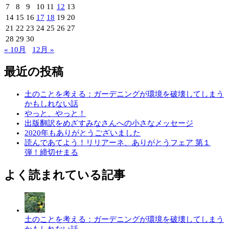
7
8
9
10
11
12
13
14
15
16
17
18
19
20
21
22
23
24
25
26
27
28
29
30
« 10月
12月 »
最近の投稿
土のことを考える：ガーデニングが環境を破壊してしまう
かもしれない話
やっと、やっと！
出版翻訳をめざすみなさんへの小さなメッセージ
2020年もありがとうございました
読んであてよう！リリアーネ、ありがとうフェア 第１
弾！締切せまる
よく読まれている記事
土のことを考える：ガーデニングが環境を破壊してしまう