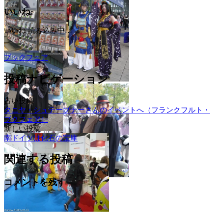
いいね:
いいね
読み込み中…
ブックフェア
投稿ナビゲーション
古い投稿
タニヤ・シュテーブナーさんのイベントへ（フランクフルト・
ブクフェア）
新しい投稿
南ドイツは化石の宝庫
関連する投稿
コメントを残す