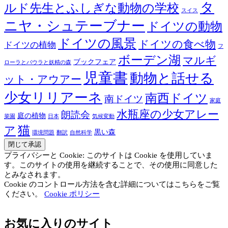
タ
ルド先生とふしぎな動物の学校
スイス
ニヤ・シュテーブナー
ドイツの動物
ドイツの風景
ドイツの食べ物
ドイツの植物
フ
ボーデン湖
マルギ
ブックフェア
ローラとパウラと妖精の森
児童書
動物と話せる
ット・アウアー
少女リリアーネ
南西ドイツ
南ドイツ
家庭
水瓶座の少女アレー
朗読会
庭の植物
菜園
日本
気候変動
猫
ア
黒い森
環境問題
翻訳
自然科学
プライバシーと Cookie: このサイトは Cookie を使用していま
す。このサイトの使用を継続することで、その使用に同意した
とみなされます。
Cookie のコントロール方法を含む詳細についてはこちらをご覧
ください。
Cookie ポリシー
お気に入りのサイト