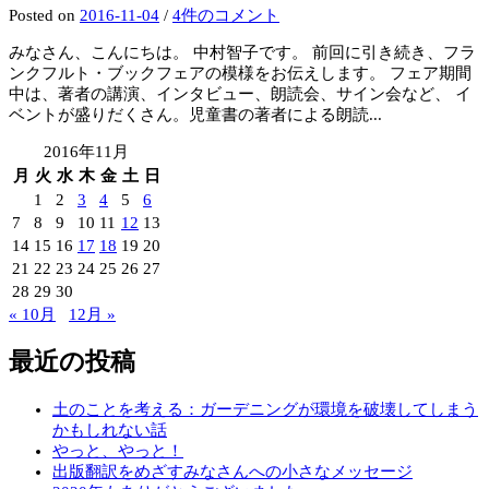
Posted
on
2016-11-04
/
4件のコメント
みなさん、こんにちは。 中村智子です。 前回に引き続き、フラ
ンクフルト・ブックフェアの模様をお伝えします。 フェア期間
中は、著者の講演、インタビュー、朗読会、サイン会など、 イ
ベントが盛りだくさん。児童書の著者による朗読...
2016年11月
月
火
水
木
金
土
日
1
2
3
4
5
6
7
8
9
10
11
12
13
14
15
16
17
18
19
20
21
22
23
24
25
26
27
28
29
30
« 10月
12月 »
最近の投稿
土のことを考える：ガーデニングが環境を破壊してしまう
かもしれない話
やっと、やっと！
出版翻訳をめざすみなさんへの小さなメッセージ