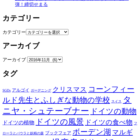
弾！締切せまる
カテゴリー
カテゴリー
アーカイブ
アーカイブ
タグ
コーンフィー
クリスマス
アルゴイ
SGDs
ガーデニング
タ
ルド先生とふしぎな動物の学校
スイス
ニヤ・シュテーブナー
ドイツの動物
ドイツの風景
ドイツの食べ物
ドイツの植物
フ
ボーデン湖
マルギ
ブックフェア
ローラとパウラと妖精の森