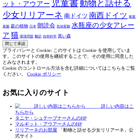
児童書
動物と話せる
ット・アウアー
少女リリアーネ
南西ドイツ
南ドイツ
家庭
水瓶座の少女アレー
朗読会
庭の植物
菜園
日本
気候変動
猫
ア
黒い森
環境問題
翻訳
自然科学
プライバシーと Cookie: このサイトは Cookie を使用していま
す。このサイトの使用を継続することで、その使用に同意した
とみなされます。
Cookie のコントロール方法を含む詳細についてはこちらをご覧
ください。
Cookie ポリシー
お気に入りのサイト
詳しい内容はこ
ちらから
タニヤ・シュテーブナーさんのHP
マルギット・アウアーさんのHP
リリアーネのお部屋
「動物と話せる少女リリアーネ」公
式サイト