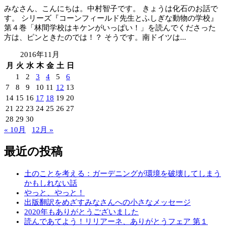
みなさん、こんにちは。中村智子です。 きょうは化石のお話で
す。 シリーズ『コーンフィールド先生とふしぎな動物の学校』
第４巻「林間学校はキケンがいっぱい！」を読んでくださった
方は、ピンときたのでは！？ そうです。南ドイツは...
2016年11月
月
火
水
木
金
土
日
1
2
3
4
5
6
7
8
9
10
11
12
13
14
15
16
17
18
19
20
21
22
23
24
25
26
27
28
29
30
« 10月
12月 »
最近の投稿
土のことを考える：ガーデニングが環境を破壊してしまう
かもしれない話
やっと、やっと！
出版翻訳をめざすみなさんへの小さなメッセージ
2020年もありがとうございました
読んであてよう！リリアーネ、ありがとうフェア 第１