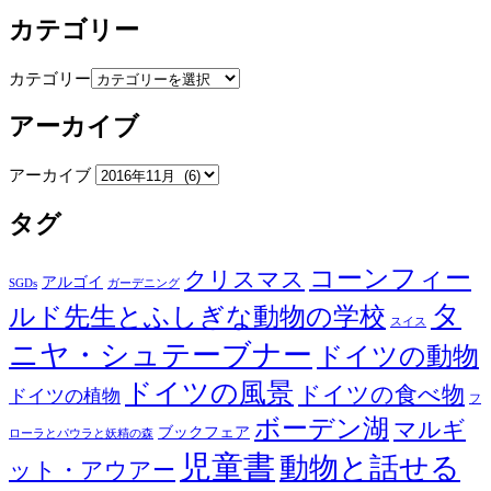
カテゴリー
カテゴリー
アーカイブ
アーカイブ
タグ
コーンフィー
クリスマス
アルゴイ
SGDs
ガーデニング
タ
ルド先生とふしぎな動物の学校
スイス
ニヤ・シュテーブナー
ドイツの動物
ドイツの風景
ドイツの食べ物
ドイツの植物
フ
ボーデン湖
マルギ
ブックフェア
ローラとパウラと妖精の森
児童書
動物と話せる
ット・アウアー