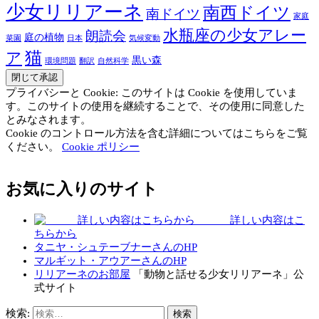
少女リリアーネ
南西ドイツ
南ドイツ
家庭
水瓶座の少女アレー
朗読会
庭の植物
菜園
日本
気候変動
猫
ア
黒い森
環境問題
翻訳
自然科学
プライバシーと Cookie: このサイトは Cookie を使用していま
す。このサイトの使用を継続することで、その使用に同意した
とみなされます。
Cookie のコントロール方法を含む詳細についてはこちらをご覧
ください。
Cookie ポリシー
お気に入りのサイト
詳しい内容はこ
ちらから
タニヤ・シュテーブナーさんのHP
マルギット・アウアーさんのHP
リリアーネのお部屋
「動物と話せる少女リリアーネ」公
式サイト
検索: