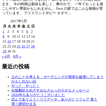
ます。 今の時期は新緑も美しく、爽やかで、 一年でもっとも過
ごしやすい季節かもしれません。 Dosi の庭ではこんな植物が育
っています。 アイスランドポピー オダマ...
2017年5月
月
火
水
木
金
土
日
1
2
3
4
5
6
7
8
9
10
11
12
13
14
15
16
17
18
19
20
21
22
23
24
25
26
27
28
29
30
31
« 4月
8月 »
最近の投稿
土のことを考える：ガーデニングが環境を破壊してしまう
かもしれない話
やっと、やっと！
出版翻訳をめざすみなさんへの小さなメッセージ
2020年もありがとうございました
読んであてよう！リリアーネ、ありがとうフェア 第１
弾！締切せまる