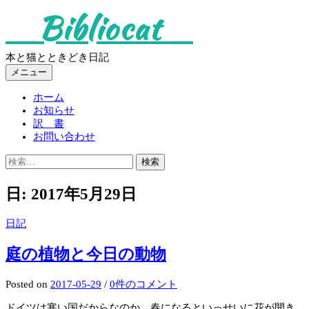
コ
Bibliocat
ン
テ
ン
本と猫とときどき日記
ツ
メニュー
へ
ス
ホーム
キ
お知らせ
ッ
訳 書
プ
お問い合わせ
検
索:
日:
2017年5月29日
日記
庭の植物と今日の動物
Posted
on
2017-05-29
/
0件のコメント
ドイツは寒い国だからなのか、春になるといっせいに花が開き