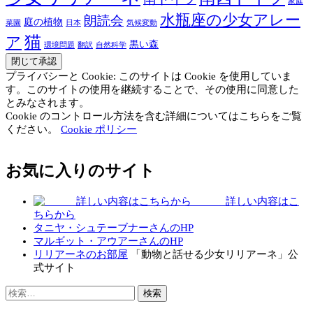
家庭
水瓶座の少女アレー
朗読会
庭の植物
菜園
日本
気候変動
猫
ア
黒い森
環境問題
翻訳
自然科学
プライバシーと Cookie: このサイトは Cookie を使用していま
す。このサイトの使用を継続することで、その使用に同意した
とみなされます。
Cookie のコントロール方法を含む詳細についてはこちらをご覧
ください。
Cookie ポリシー
お気に入りのサイト
詳しい内容はこ
ちらから
タニヤ・シュテーブナーさんのHP
マルギット・アウアーさんのHP
リリアーネのお部屋
「動物と話せる少女リリアーネ」公
式サイト
検
索: