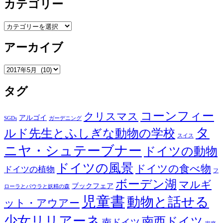
カテゴリー
カ
テ
ゴ
アーカイブ
リ
ー
ア
ー
カ
タグ
イ
ブ
コーンフィー
クリスマス
アルゴイ
SGDs
ガーデニング
タ
ルド先生とふしぎな動物の学校
スイス
ニヤ・シュテーブナー
ドイツの動物
ドイツの風景
ドイツの食べ物
ドイツの植物
フ
ボーデン湖
マルギ
ブックフェア
ローラとパウラと妖精の森
児童書
動物と話せる
ット・アウアー
少女リリアーネ
南西ドイツ
南ドイツ