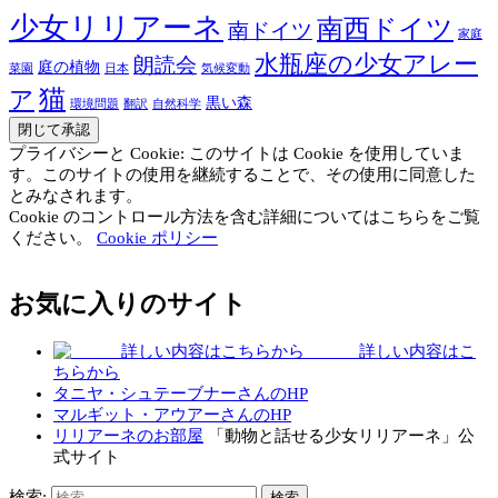
少女リリアーネ
南西ドイツ
南ドイツ
家庭
水瓶座の少女アレー
朗読会
庭の植物
菜園
日本
気候変動
猫
ア
黒い森
環境問題
翻訳
自然科学
プライバシーと Cookie: このサイトは Cookie を使用していま
す。このサイトの使用を継続することで、その使用に同意した
とみなされます。
Cookie のコントロール方法を含む詳細についてはこちらをご覧
ください。
Cookie ポリシー
お気に入りのサイト
詳しい内容はこ
ちらから
タニヤ・シュテーブナーさんのHP
マルギット・アウアーさんのHP
リリアーネのお部屋
「動物と話せる少女リリアーネ」公
式サイト
検索: