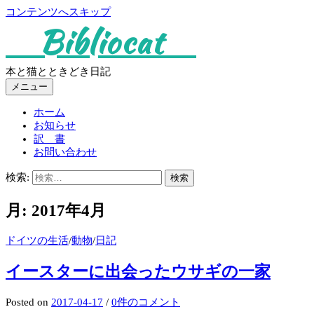
コンテンツへスキップ
Bibliocat
本と猫とときどき日記
メニュー
ホーム
お知らせ
訳 書
お問い合わせ
検索:
月:
2017年4月
ドイツの生活
/
動物
/
日記
イースターに出会ったウサギの一家
Posted
on
2017-04-17
/
0件のコメント