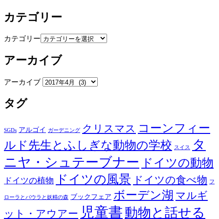
カテゴリー
カテゴリー
アーカイブ
アーカイブ
タグ
コーンフィー
クリスマス
アルゴイ
SGDs
ガーデニング
タ
ルド先生とふしぎな動物の学校
スイス
ニヤ・シュテーブナー
ドイツの動物
ドイツの風景
ドイツの食べ物
ドイツの植物
フ
ボーデン湖
マルギ
ブックフェア
ローラとパウラと妖精の森
児童書
動物と話せる
ット・アウアー