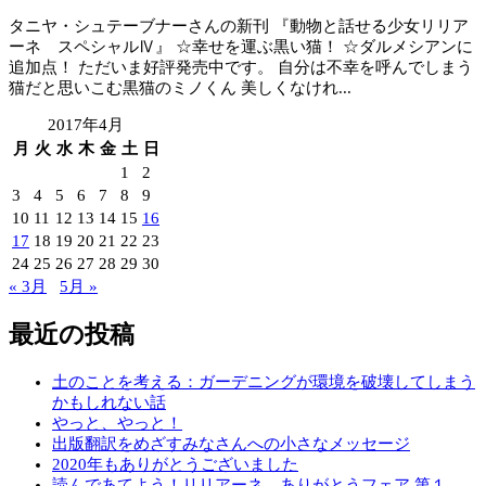
タニヤ・シュテーブナーさんの新刊 『動物と話せる少女リリア
ーネ スペシャルⅣ』 ☆幸せを運ぶ黒い猫！ ☆ダルメシアンに
追加点！ ただいま好評発売中です。 自分は不幸を呼んでしまう
猫だと思いこむ黒猫のミノくん 美しくなけれ...
2017年4月
月
火
水
木
金
土
日
1
2
3
4
5
6
7
8
9
10
11
12
13
14
15
16
17
18
19
20
21
22
23
24
25
26
27
28
29
30
« 3月
5月 »
最近の投稿
土のことを考える：ガーデニングが環境を破壊してしまう
かもしれない話
やっと、やっと！
出版翻訳をめざすみなさんへの小さなメッセージ
2020年もありがとうございました
読んであてよう！リリアーネ、ありがとうフェア 第１