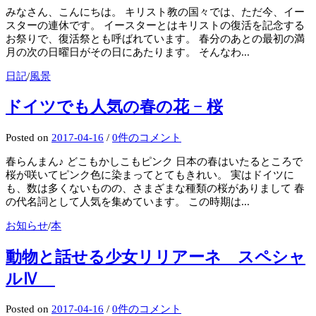
みなさん、こんにちは。 キリスト教の国々では、ただ今、イー
スターの連休です。 イースターとはキリストの復活を記念する
お祭りで、復活祭とも呼ばれています。 春分のあとの最初の満
月の次の日曜日がその日にあたります。 そんなわ...
日記
/
風景
ドイツでも人気の春の花 − 桜
Posted
on
2017-04-16
/
0件のコメント
春らんまん♪ どこもかしこもピンク 日本の春はいたるところで
桜が咲いてピンク色に染まってとてもきれい。 実はドイツに
も、数は多くないものの、さまざまな種類の桜がありまして 春
の代名詞として人気を集めています。 この時期は...
お知らせ
/
本
動物と話せる少女リリアーネ スペシャ
ルⅣ
Posted
on
2017-04-16
/
0件のコメント