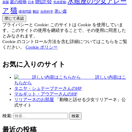
水瓶座の少女アレー
朗読会
庭の植物
菜園
日本
気候変動
猫
ア
黒い森
環境問題
翻訳
自然科学
プライバシーと Cookie: このサイトは Cookie を使用していま
す。このサイトの使用を継続することで、その使用に同意した
とみなされます。
Cookie のコントロール方法を含む詳細についてはこちらをご覧
ください。
Cookie ポリシー
お気に入りのサイト
詳しい内容はこ
ちらから
タニヤ・シュテーブナーさんのHP
マルギット・アウアーさんのHP
リリアーネのお部屋
「動物と話せる少女リリアーネ」公
式サイト
検索:
最近の投稿