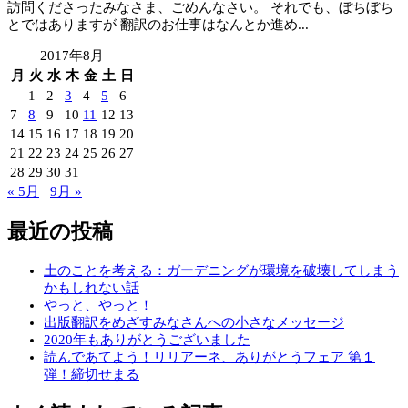
訪問くださったみなさま、ごめんなさい。 それでも、ぼちぼち
とではありますが 翻訳のお仕事はなんとか進め...
2017年8月
月
火
水
木
金
土
日
1
2
3
4
5
6
7
8
9
10
11
12
13
14
15
16
17
18
19
20
21
22
23
24
25
26
27
28
29
30
31
« 5月
9月 »
最近の投稿
土のことを考える：ガーデニングが環境を破壊してしまう
かもしれない話
やっと、やっと！
出版翻訳をめざすみなさんへの小さなメッセージ
2020年もありがとうございました
読んであてよう！リリアーネ、ありがとうフェア 第１
弾！締切せまる