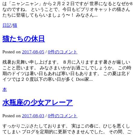
は「ニャンニャン」から２月２２日ですが 世界になるとなぜか8
なのですね。 ということで、今日もビブリオキャットの猫さん
たちに登場してもらいましょう〜！ みなさん...
日記
/
猫
猫たちの休日
Posted
on
2017-08-05
/
0件のコメント
残暑お見舞い申し上げます。 ８月に入りますます暑さが厳しい
ことと思います。 みなさまいかがお過ごしでしょうか。 この時
期のドイツは暑い日もあれば寒い日もあります。 この夏は北ド
イツでは２０度以下の寒い日が多く Dosi家...
本
水瓶座の少女アレーア
Posted
on
2017-08-03
/
0件のコメント
すっかりごぶさたしております。 実はこの春に、ひじを悪くし
てしまい ブログを定期的に更新できませんでした。 その間、ご