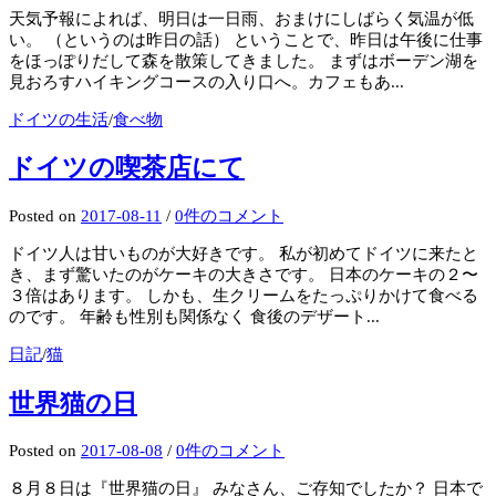
天気予報によれば、明日は一日雨、おまけにしばらく気温が低
い。 （というのは昨日の話） ということで、昨日は午後に仕事
をほっぽりだして森を散策してきました。 まずはボーデン湖を
見おろすハイキングコースの入り口へ。カフェもあ...
ドイツの生活
/
食べ物
ドイツの喫茶店にて
Posted
on
2017-08-11
/
0件のコメント
ドイツ人は甘いものが大好きです。 私が初めてドイツに来たと
き、まず驚いたのがケーキの大きさです。 日本のケーキの２〜
３倍はあります。 しかも、生クリームをたっぷりかけて食べる
のです。 年齢も性別も関係なく 食後のデザート...
日記
/
猫
世界猫の日
Posted
on
2017-08-08
/
0件のコメント
８月８日は『世界猫の日』 みなさん、ご存知でしたか？ 日本で