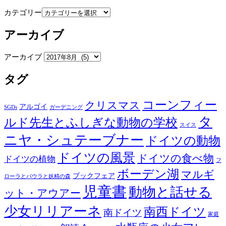
カテゴリー
アーカイブ
アーカイブ
タグ
コーンフィー
クリスマス
アルゴイ
SGDs
ガーデニング
タ
ルド先生とふしぎな動物の学校
スイス
ニヤ・シュテーブナー
ドイツの動物
ドイツの風景
ドイツの食べ物
ドイツの植物
フ
ボーデン湖
マルギ
ブックフェア
ローラとパウラと妖精の森
児童書
動物と話せる
ット・アウアー
少女リリアーネ
南西ドイツ
南ドイツ
家庭