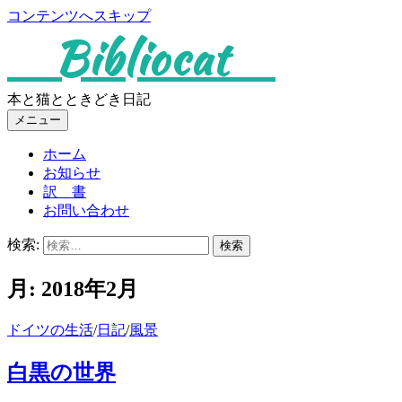
コンテンツへスキップ
Bibliocat
本と猫とときどき日記
メニュー
ホーム
お知らせ
訳 書
お問い合わせ
検索:
月:
2018年2月
ドイツの生活
/
日記
/
風景
白黒の世界