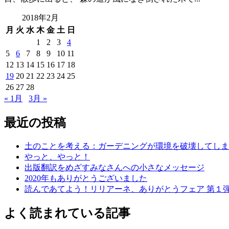
2018年2月
月
火
水
木
金
土
日
1
2
3
4
5
6
7
8
9
10
11
12
13
14
15
16
17
18
19
20
21
22
23
24
25
26
27
28
« 1月
3月 »
最近の投稿
土のことを考える：ガーデニングが環境を破壊してしま
やっと、やっと！
出版翻訳をめざすみなさんへの小さなメッセージ
2020年もありがとうございました
読んであてよう！リリアーネ、ありがとうフェア 第１
よく読まれている記事