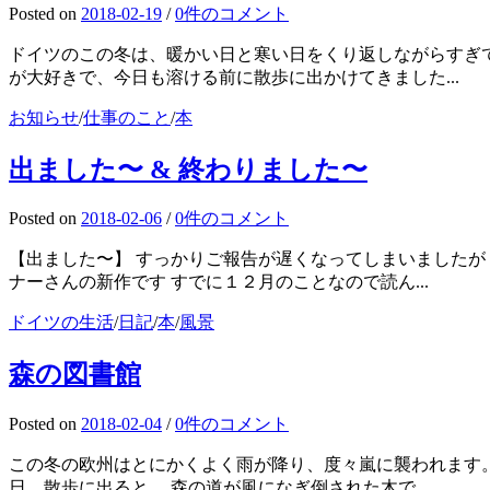
Posted
on
2018-02-19
/
0件のコメント
ドイツのこの冬は、暖かい日と寒い日をくり返しながらすぎて
が大好きで、今日も溶ける前に散歩に出かけてきました...
お知らせ
/
仕事のこと
/
本
出ました〜 & 終わりました〜
Posted
on
2018-02-06
/
0件のコメント
【出ました〜】 すっかりご報告が遅くなってしまいましたが
ナーさんの新作です すでに１２月のことなので読ん...
ドイツの生活
/
日記
/
本
/
風景
森の図書館
Posted
on
2018-02-04
/
0件のコメント
この冬の欧州はとにかくよく雨が降り、度々嵐に襲われます。
日、散歩に出ると、 森の道が風になぎ倒された木で...