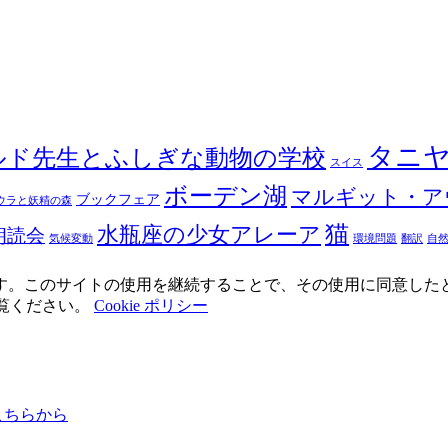
タニ
ルド先生とふしぎな動物の学校
スイス
ボーデン湖
マルギット・ア
ブックフェア
ウラと妖精の森
猫
水瓶座の少女アレーア
朗読会
気候変動
環境問題
翻訳
自
使用しています。このサイトの使用を継続することで、その使用に同意し
ご覧ください。
Cookie ポリシー
ちらから