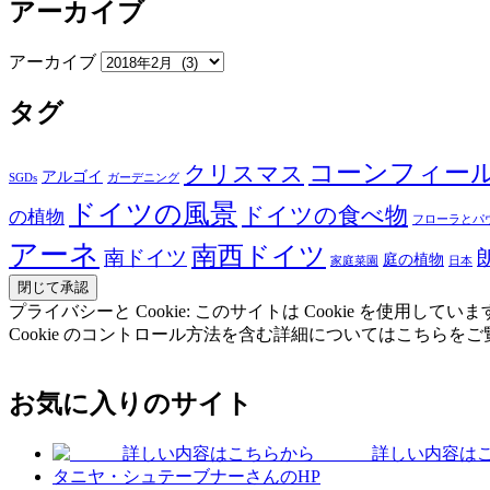
アーカイブ
アーカイブ
タグ
コーンフィー
クリスマス
アルゴイ
SGDs
ガーデニング
ドイツの風景
ドイツの食べ物
の植物
フローラとパ
アーネ
南西ドイツ
南ドイツ
庭の植物
家庭菜園
日本
プライバシーと Cookie: このサイトは Cookie を
Cookie のコントロール方法を含む詳細についてはこちらを
お気に入りのサイト
詳しい内容はこ
タニヤ・シュテーブナーさんのHP