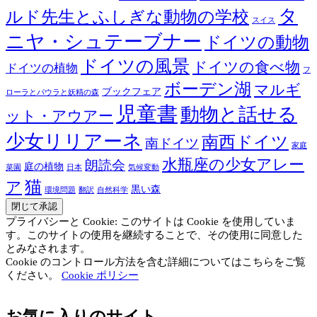
タ
ルド先生とふしぎな動物の学校
スイス
ニヤ・シュテーブナー
ドイツの動物
ドイツの風景
ドイツの食べ物
ドイツの植物
フ
ボーデン湖
マルギ
ブックフェア
ローラとパウラと妖精の森
児童書
動物と話せる
ット・アウアー
少女リリアーネ
南西ドイツ
南ドイツ
家庭
水瓶座の少女アレー
朗読会
庭の植物
菜園
日本
気候変動
猫
ア
黒い森
環境問題
翻訳
自然科学
プライバシーと Cookie: このサイトは Cookie を使用していま
す。このサイトの使用を継続することで、その使用に同意した
とみなされます。
Cookie のコントロール方法を含む詳細についてはこちらをご覧
ください。
Cookie ポリシー
お気に入りのサイト