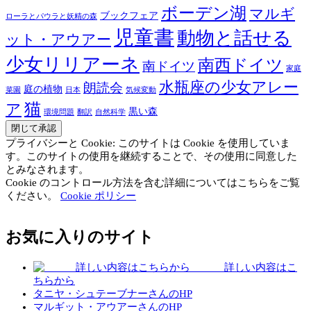
ボーデン湖
マルギ
ブックフェア
ローラとパウラと妖精の森
児童書
動物と話せる
ット・アウアー
少女リリアーネ
南西ドイツ
南ドイツ
家庭
水瓶座の少女アレー
朗読会
庭の植物
菜園
日本
気候変動
猫
ア
黒い森
環境問題
翻訳
自然科学
プライバシーと Cookie: このサイトは Cookie を使用していま
す。このサイトの使用を継続することで、その使用に同意した
とみなされます。
Cookie のコントロール方法を含む詳細についてはこちらをご覧
ください。
Cookie ポリシー
お気に入りのサイト
詳しい内容はこ
ちらから
タニヤ・シュテーブナーさんのHP
マルギット・アウアーさんのHP