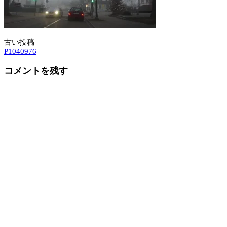
古い投稿
投
P1040976
稿
コメントを残す
ナ
ビ
ゲ
ー
シ
ョ
ン