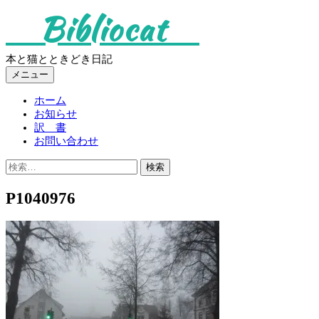
コ
Bibliocat
ン
テ
ン
本と猫とときどき日記
ツ
メニュー
へ
ス
ホーム
キ
お知らせ
ッ
訳 書
プ
お問い合わせ
検
索:
P1040976