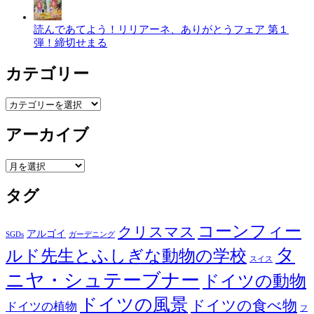
読んであてよう！リリアーネ、ありがとうフェア 第１
弾！締切せまる
カテゴリー
カ
テ
ゴ
アーカイブ
リ
ー
ア
ー
カ
タグ
イ
ブ
コーンフィー
クリスマス
アルゴイ
SGDs
ガーデニング
タ
ルド先生とふしぎな動物の学校
スイス
ニヤ・シュテーブナー
ドイツの動物
ドイツの風景
ドイツの食べ物
ドイツの植物
フ