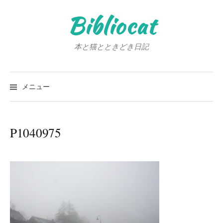
コ
Bibliocat
ン
テ
ン
本と猫とときどき日記
ツ
へ
検
ス
索:
メニュー
キ
ッ
プ
P1040975