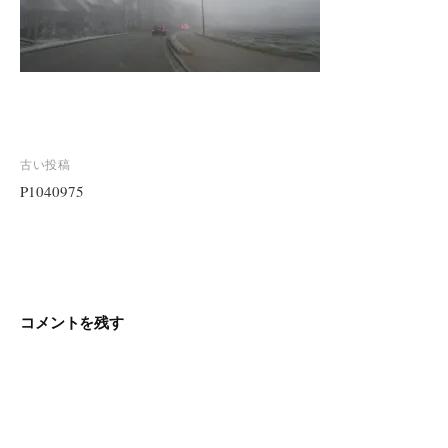
投
古い投稿
稿
P1040975
ナ
ビ
ゲ
ー
シ
コメントを残す
ョ
ン