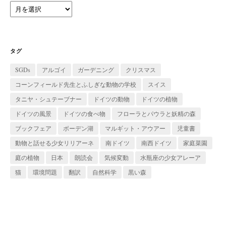
ア
ー
カ
イ
ブ
タグ
SGDs
アルゴイ
ガーデニング
クリスマス
コーンフィールド先生とふしぎな動物の学校
スイス
タニヤ・シュテーブナー
ドイツの動物
ドイツの植物
ドイツの風景
ドイツの食べ物
フローラとパウラと妖精の森
ブックフェア
ボーデン湖
マルギット・アウアー
児童書
動物と話せる少女リリアーネ
南ドイツ
南西ドイツ
家庭菜園
庭の植物
日本
朗読会
気候変動
水瓶座の少女アレーア
猫
環境問題
翻訳
自然科学
黒い森