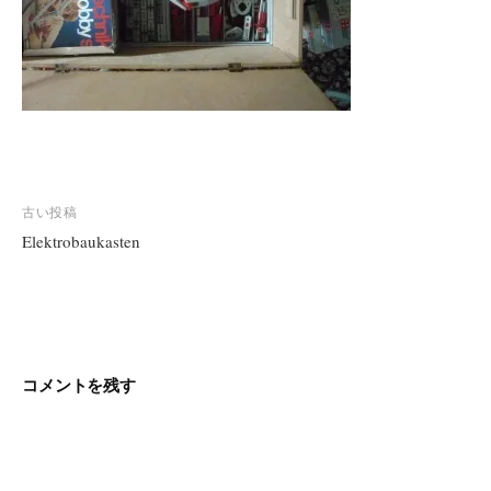
投
古い投稿
稿
Elektrobaukasten
ナ
ビ
ゲ
ー
シ
コメントを残す
ョ
ン