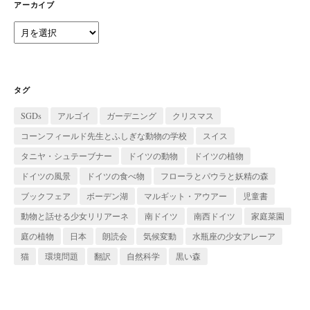
ー
アーカイブ
ア
ー
カ
イ
ブ
タグ
SGDs
アルゴイ
ガーデニング
クリスマス
コーンフィールド先生とふしぎな動物の学校
スイス
タニヤ・シュテーブナー
ドイツの動物
ドイツの植物
ドイツの風景
ドイツの食べ物
フローラとパウラと妖精の森
ブックフェア
ボーデン湖
マルギット・アウアー
児童書
動物と話せる少女リリアーネ
南ドイツ
南西ドイツ
家庭菜園
庭の植物
日本
朗読会
気候変動
水瓶座の少女アレーア
猫
環境問題
翻訳
自然科学
黒い森