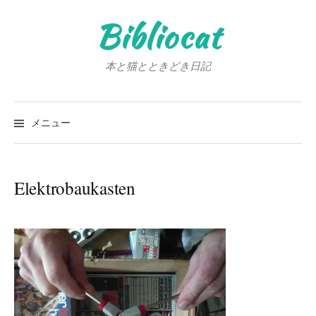
コ
Bibliocat
ン
テ
ン
本と猫とときどき日記
ツ
へ
検
ス
索:
メニュー
キ
ッ
プ
Elektrobaukasten