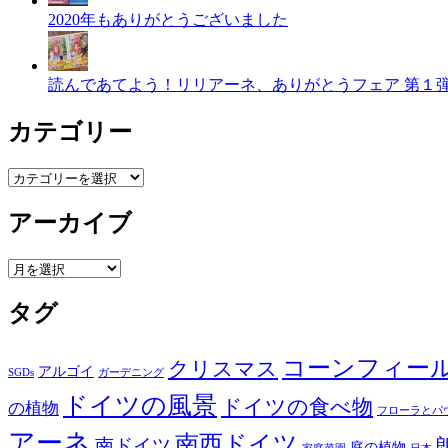
2020年もありがとうございました
読んであてよう！リリアーネ、ありがとうフェア 第１
カテゴリー
カ
テ
アーカイブ
ゴ
リ
ー
ア
ー
タグ
カ
イ
ブ
コーンフィー
クリスマス
アルゴイ
SGDs
ガーデニング
ドイツの風景
ドイツの食べ物
の植物
フローラとパ
アーネ
南西ドイツ
南ドイツ
庭の植物