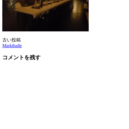
古い投稿
投
Markthalle
稿
コメントを残す
ナ
ビ
ゲ
ー
シ
ョ
ン