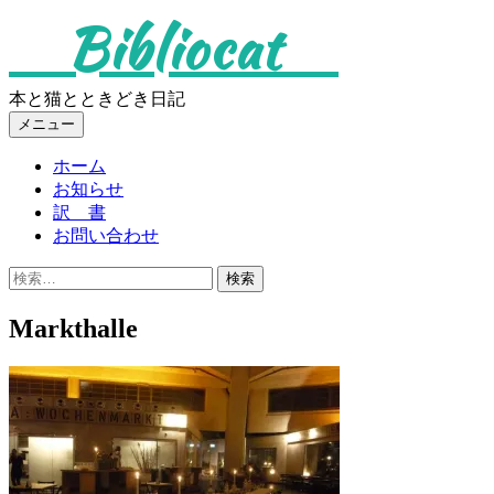
コ
Bibliocat
ン
テ
ン
本と猫とときどき日記
ツ
メニュー
へ
ス
ホーム
キ
お知らせ
ッ
訳 書
プ
お問い合わせ
検
索:
Markthalle