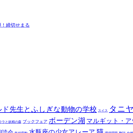
弾！締切せまる
タニ
ルド先生とふしぎな動物の学校
スイス
ボーデン湖
マルギット・ア
ブックフェア
ウラと妖精の森
猫
水瓶座の少女アレーア
朗読会