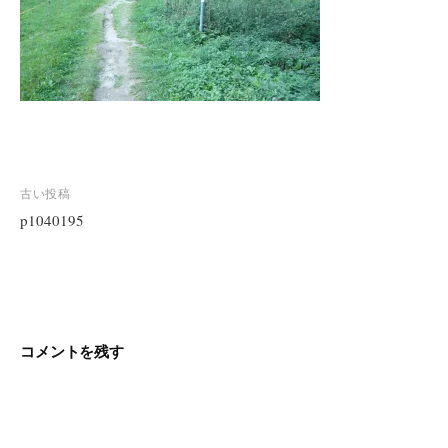
投
古い投稿
稿
p1040195
ナ
ビ
ゲ
ー
シ
コメントを残す
ョ
ン