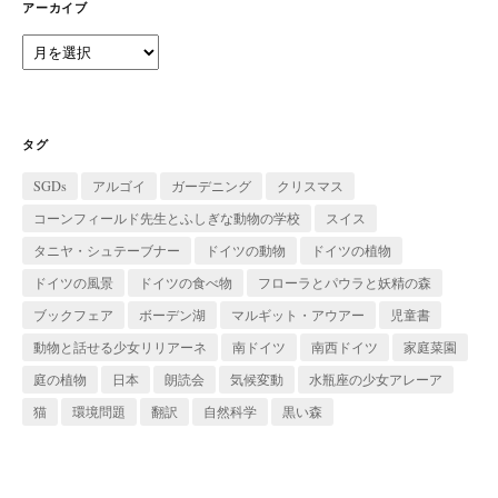
ー
アーカイブ
ア
ー
カ
イ
ブ
タグ
SGDs
アルゴイ
ガーデニング
クリスマス
コーンフィールド先生とふしぎな動物の学校
スイス
タニヤ・シュテーブナー
ドイツの動物
ドイツの植物
ドイツの風景
ドイツの食べ物
フローラとパウラと妖精の森
ブックフェア
ボーデン湖
マルギット・アウアー
児童書
動物と話せる少女リリアーネ
南ドイツ
南西ドイツ
家庭菜園
庭の植物
日本
朗読会
気候変動
水瓶座の少女アレーア
猫
環境問題
翻訳
自然科学
黒い森