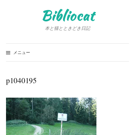
コ
Bibliocat
ン
テ
ン
本と猫とときどき日記
ツ
へ
検
ス
索:
メニュー
キ
ッ
プ
p1040195