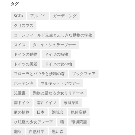
ブ
タグ
SGDs
アルゴイ
ガーデニング
クリスマス
コーンフィールド先生とふしぎな動物の学校
スイス
タニヤ・シュテーブナー
ドイツの動物
ドイツの植物
ドイツの風景
ドイツの食べ物
フローラとパウラと妖精の森
ブックフェア
ボーデン湖
マルギット・アウアー
児童書
動物と話せる少女リリアーネ
南ドイツ
南西ドイツ
家庭菜園
庭の植物
日本
朗読会
気候変動
水瓶座の少女アレーア
猫
環境問題
翻訳
自然科学
黒い森