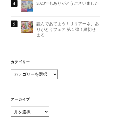
2020年もありがとうございました
読んであてよう！リリアーネ、あ
りがとうフェア 第１弾！締切せ
まる
カテゴリー
カ
テ
ゴ
リ
ー
アーカイブ
ア
ー
カ
イ