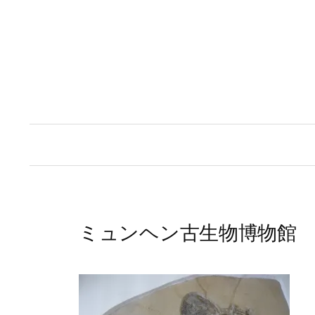
コ
ン
テ
ン
ツ
へ
ス
キ
ッ
プ
ミュンヘン古生物博物館