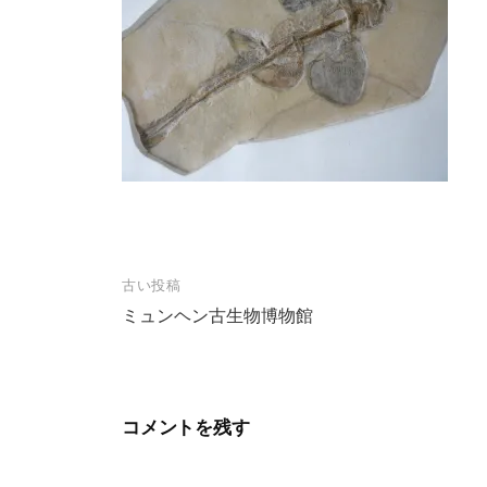
投
古い投稿
稿
ミュンヘン古生物博物館
ナ
ビ
ゲ
コメントを残す
ー
シ