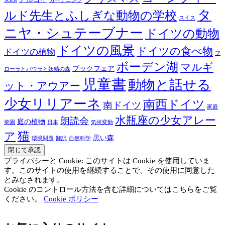
SGDs
ガーデニング
タ
ルド先生とふしぎな動物の学校
スイス
ニヤ・シュテーブナー
ドイツの動物
ドイツの風景
ドイツの食べ物
ドイツの植物
フ
ボーデン湖
マルギ
ブックフェア
ローラとパウラと妖精の森
児童書
動物と話せる
ット・アウアー
少女リリアーネ
南西ドイツ
南ドイツ
家庭
水瓶座の少女アレー
朗読会
庭の植物
菜園
日本
気候変動
猫
ア
黒い森
環境問題
翻訳
自然科学
プライバシーと Cookie: このサイトは Cookie を使用していま
す。このサイトの使用を継続することで、その使用に同意した
とみなされます。
Cookie のコントロール方法を含む詳細についてはこちらをご覧
ください。
Cookie ポリシー