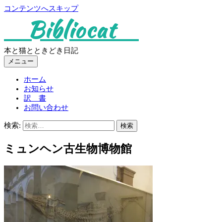
コンテンツへスキップ
Bibliocat
本と猫とときどき日記
メニュー
ホーム
お知らせ
訳 書
お問い合わせ
検索:
ミュンヘン古生物博物館