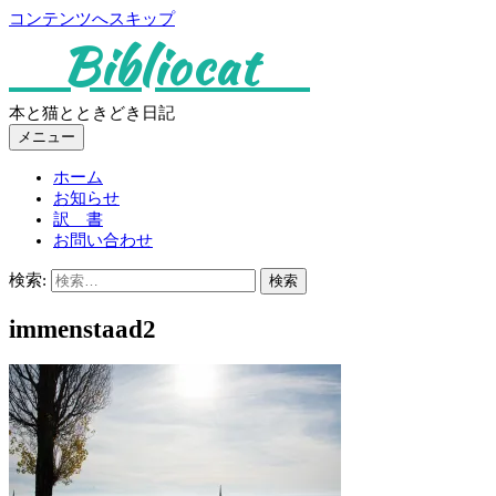
コンテンツへスキップ
Bibliocat
本と猫とときどき日記
メニュー
ホーム
お知らせ
訳 書
お問い合わせ
検索:
immenstaad2