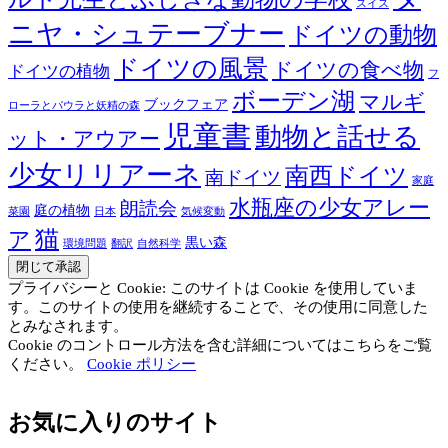
スイス
ニヤ・シュテーブナー
ドイツの動物
ドイツの風景
ドイツの食べ物
ドイツの植物
フ
ボーデン湖
マルギ
ブックフェア
ローラとパウラと妖精の森
児童書
動物と話せる
ット・アウアー
少女リリアーネ
南西ドイツ
南ドイツ
家庭
水瓶座の少女アレー
朗読会
庭の植物
菜園
日本
気候変動
猫
ア
黒い森
環境問題
翻訳
自然科学
プライバシーと Cookie: このサイトは Cookie を使用していま
す。このサイトの使用を継続することで、その使用に同意した
とみなされます。
Cookie のコントロール方法を含む詳細についてはこちらをご覧
ください。
Cookie ポリシー
お気に入りのサイト