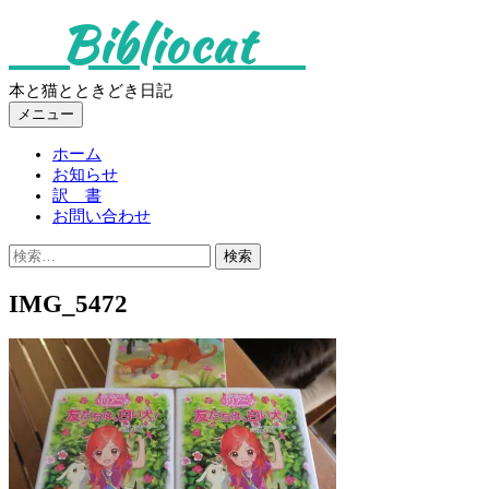
コ
Bibliocat
ン
テ
ン
本と猫とときどき日記
ツ
メニュー
へ
ス
ホーム
キ
お知らせ
ッ
訳 書
プ
お問い合わせ
検
索:
IMG_5472