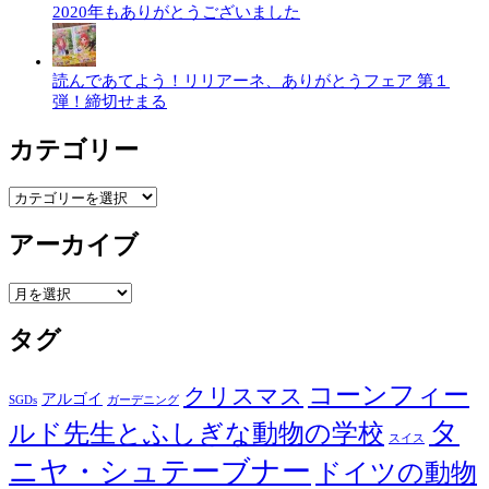
2020年もありがとうございました
読んであてよう！リリアーネ、ありがとうフェア 第１
弾！締切せまる
カテゴリー
カ
テ
ゴ
アーカイブ
リ
ー
ア
ー
カ
タグ
イ
ブ
コーンフィー
クリスマス
アルゴイ
SGDs
ガーデニング
タ
ルド先生とふしぎな動物の学校
スイス
ニヤ・シュテーブナー
ドイツの動物