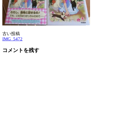
古い投稿
投
IMG_5472
稿
コメントを残す
ナ
ビ
ゲ
ー
シ
ョ
ン