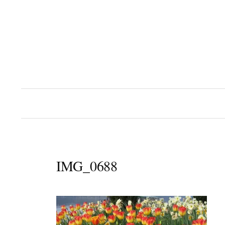
コ
ン
テ
ン
ツ
へ
ス
キ
ッ
プ
IMG_0688