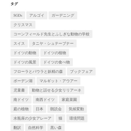
ブ
タグ
SGDs
アルゴイ
ガーデニング
クリスマス
コーンフィールド先生とふしぎな動物の学校
スイス
タニヤ・シュテーブナー
ドイツの動物
ドイツの植物
ドイツの風景
ドイツの食べ物
フローラとパウラと妖精の森
ブックフェア
ボーデン湖
マルギット・アウアー
児童書
動物と話せる少女リリアーネ
南ドイツ
南西ドイツ
家庭菜園
庭の植物
日本
朗読会
気候変動
水瓶座の少女アレーア
猫
環境問題
翻訳
自然科学
黒い森