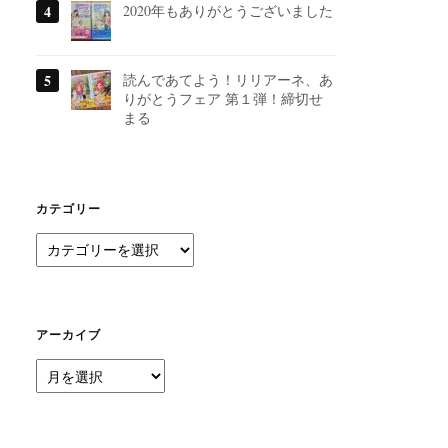
2020年もありがとうございました
読んであてよう！リリアーネ、あ
りがとうフェア 第１弾！締切せ
まる
カテゴリー
カ
テ
ゴ
リ
ー
アーカイブ
ア
ー
カ
イ