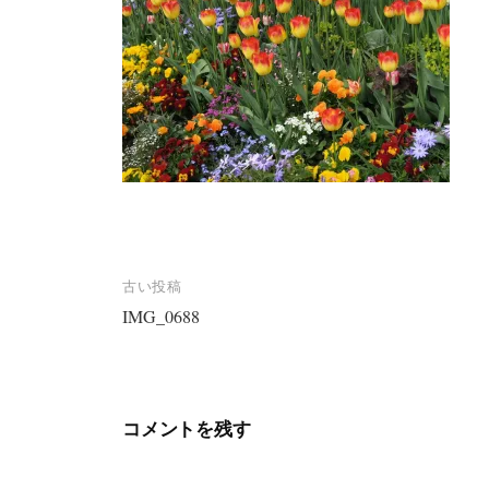
投
古い投稿
稿
IMG_0688
ナ
ビ
ゲ
コメントを残す
ー
シ