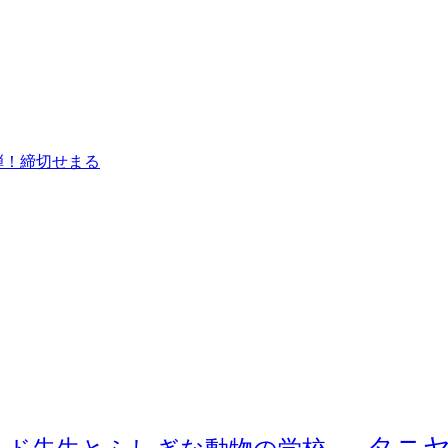
弾！締切せまる