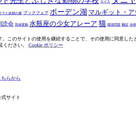
タニ
ルド先生とふしぎな動物の学校
スイス
ボーデン湖
マルギット・ア
ブックフェア
ウラと妖精の森
猫
水瓶座の少女アレーア
朗読会
気候変動
環境問題
翻訳
自
使用しています。このサイトの使用を継続することで、その使用に同意し
ご覧ください。
Cookie ポリシー
ちらから
公式サイト