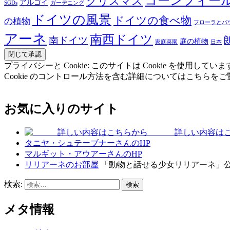
コーンフィー
クリスマス
アルゴイ
SGDs
ガーデニング
ドイツの風景
ドイツの食べ物
の植物
フローラとパ
アーネ
南西ドイツ
南ドイツ
庭の植物
家庭菜園
日本
プライバシーと Cookie: このサイトは Cookie を
Cookie のコントロール方法を含む詳細についてはこちらを
お気に入りのサイト
詳しい内容はこ
タニヤ・シュテーブナーさんのHP
マルギット・アウアーさんのHP
リリアーネのお部屋
「動物と話せる少女リリアーネ」
検索:
メタ情報