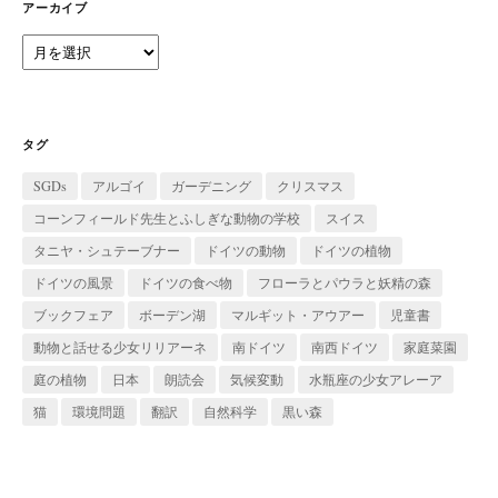
ー
アーカイブ
ア
ー
カ
イ
ブ
タグ
SGDs
アルゴイ
ガーデニング
クリスマス
コーンフィールド先生とふしぎな動物の学校
スイス
タニヤ・シュテーブナー
ドイツの動物
ドイツの植物
ドイツの風景
ドイツの食べ物
フローラとパウラと妖精の森
ブックフェア
ボーデン湖
マルギット・アウアー
児童書
動物と話せる少女リリアーネ
南ドイツ
南西ドイツ
家庭菜園
庭の植物
日本
朗読会
気候変動
水瓶座の少女アレーア
猫
環境問題
翻訳
自然科学
黒い森