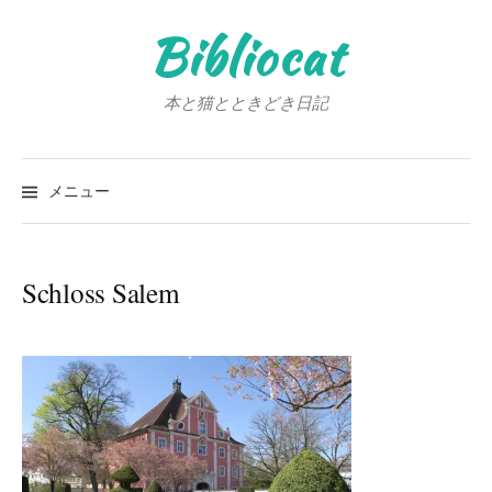
コ
Bibliocat
ン
テ
ン
本と猫とときどき日記
ツ
へ
検
ス
索:
メニュー
キ
ッ
プ
Schloss Salem