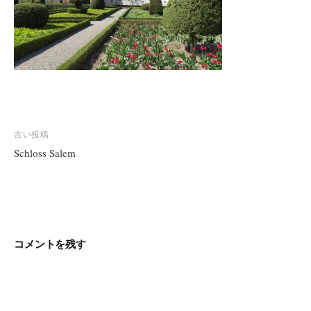
投
古い投稿
稿
Schloss Salem
ナ
ビ
ゲ
ー
シ
コメントを残す
ョ
ン