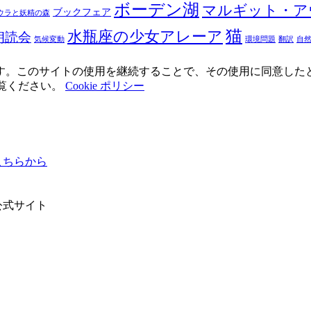
ボーデン湖
マルギット・ア
ブックフェア
ウラと妖精の森
猫
水瓶座の少女アレーア
朗読会
気候変動
環境問題
翻訳
自
使用しています。このサイトの使用を継続することで、その使用に同意し
ご覧ください。
Cookie ポリシー
ちらから
公式サイト