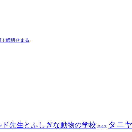
弾！締切せまる
タニ
ルド先生とふしぎな動物の学校
スイス