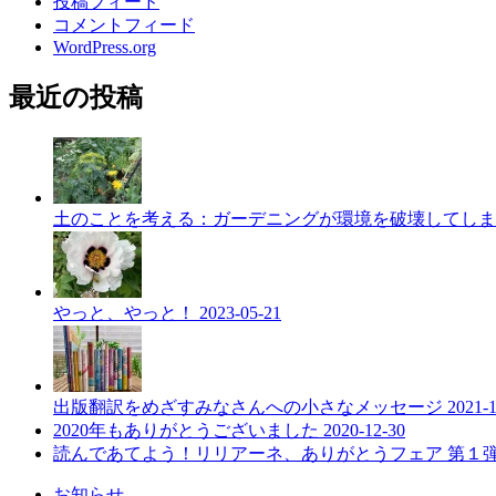
投稿フィード
コメントフィード
WordPress.org
最近の投稿
土のことを考える：ガーデニングが環境を破壊してし
やっと、やっと！
2023-05-21
出版翻訳をめざすみなさんへの小さなメッセージ
2021-
2020年もありがとうございました
2020-12-30
読んであてよう！リリアーネ、ありがとうフェア 第１
お知らせ