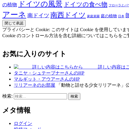
ドイツの風景
ドイツの食べ物
の植物
フローラとパ
アーネ
南西ドイツ
南ドイツ
庭の植物
家庭菜園
日本
プライバシーと Cookie: このサイトは Cookie を
Cookie のコントロール方法を含む詳細についてはこちらを
お気に入りのサイト
詳しい内容はこ
タニヤ・シュテーブナーさんのHP
マルギット・アウアーさんのHP
リリアーネのお部屋
「動物と話せる少女リリアーネ」
検索:
メタ情報
ログイン