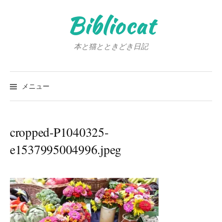
コ
Bibliocat
ン
テ
ン
本と猫とときどき日記
ツ
へ
検
ス
索:
メニュー
キ
ッ
プ
cropped-P1040325-
e1537995004996.jpeg