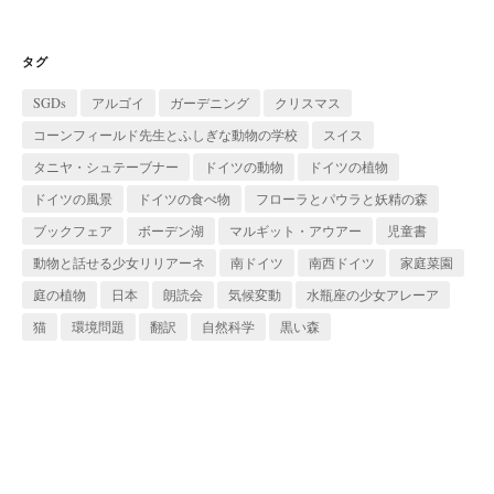
カ
イ
ブ
タグ
SGDs
アルゴイ
ガーデニング
クリスマス
コーンフィールド先生とふしぎな動物の学校
スイス
タニヤ・シュテーブナー
ドイツの動物
ドイツの植物
ドイツの風景
ドイツの食べ物
フローラとパウラと妖精の森
ブックフェア
ボーデン湖
マルギット・アウアー
児童書
動物と話せる少女リリアーネ
南ドイツ
南西ドイツ
家庭菜園
庭の植物
日本
朗読会
気候変動
水瓶座の少女アレーア
猫
環境問題
翻訳
自然科学
黒い森