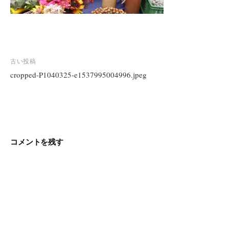
投
古い投稿
稿
cropped-P1040325-e1537995004996.jpeg
ナ
ビ
ゲ
ー
シ
コメントを残す
ョ
ン