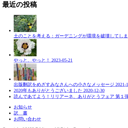
最近の投稿
土のことを考える：ガーデニングが環境を破壊してし
やっと、やっと！
2023-05-21
出版翻訳をめざすみなさんへの小さなメッセージ
2021-
2020年もありがとうございました
2020-12-30
読んであてよう！リリアーネ、ありがとうフェア 第１
お知らせ
訳 書
お問い合わせ