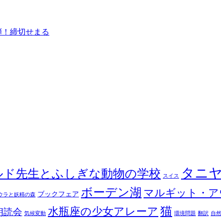
弾！締切せまる
タニ
ルド先生とふしぎな動物の学校
スイス
ボーデン湖
マルギット・ア
ブックフェア
ウラと妖精の森
猫
水瓶座の少女アレーア
朗読会
気候変動
環境問題
翻訳
自