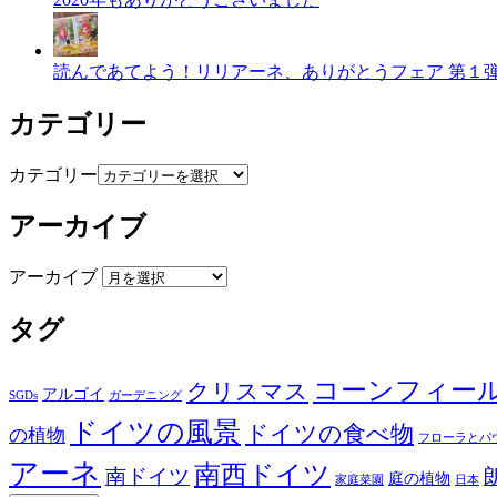
読んであてよう！リリアーネ、ありがとうフェア 第１
カテゴリー
カテゴリー
アーカイブ
アーカイブ
タグ
コーンフィー
クリスマス
アルゴイ
SGDs
ガーデニング
ドイツの風景
ドイツの食べ物
の植物
フローラとパ
アーネ
南西ドイツ
南ドイツ
庭の植物
家庭菜園
日本