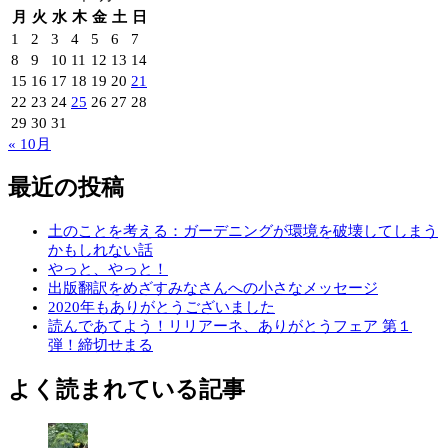
月
火
水
木
金
土
日
1
2
3
4
5
6
7
8
9
10
11
12
13
14
15
16
17
18
19
20
21
22
23
24
25
26
27
28
29
30
31
« 10月
最近の投稿
土のことを考える：ガーデニングが環境を破壊してしまう
かもしれない話
やっと、やっと！
出版翻訳をめざすみなさんへの小さなメッセージ
2020年もありがとうございました
読んであてよう！リリアーネ、ありがとうフェア 第１
弾！締切せまる
よく読まれている記事