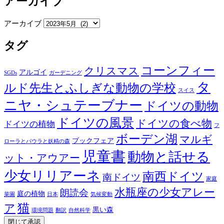
アーカイブ
アーカイブ
タグ
コーンフィー
クリスマス
アルゴイ
SGDs
ガーデニング
タ
ルド先生とふしぎな動物の学校
スイス
ニヤ・シュテーブナー
ドイツの動物
ドイツの風景
ドイツの食べ物
ドイツの植物
フ
ボーデン湖
マルギ
ブックフェア
ローラとパウラと妖精の森
児童書
動物と話せる
ット・アウアー
少女リリアーネ
南西ドイツ
南ドイツ
家庭
水瓶座の少女アレー
朗読会
庭の植物
菜園
日本
気候変動
猫
ア
黒い森
環境問題
翻訳
自然科学