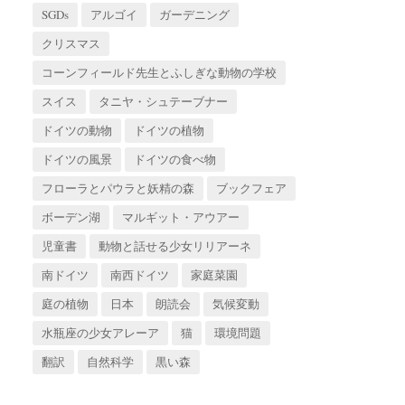
SGDs
アルゴイ
ガーデニング
クリスマス
コーンフィールド先生とふしぎな動物の学校
スイス
タニヤ・シュテーブナー
ドイツの動物
ドイツの植物
ドイツの風景
ドイツの食べ物
フローラとパウラと妖精の森
ブックフェア
ボーデン湖
マルギット・アウアー
児童書
動物と話せる少女リリアーネ
南ドイツ
南西ドイツ
家庭菜園
庭の植物
日本
朗読会
気候変動
水瓶座の少女アレーア
猫
環境問題
翻訳
自然科学
黒い森