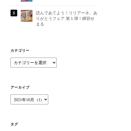
読んであてよう！リリアーネ、あ
りがとうフェア 第１弾！締切せ
まる
カテゴリー
カ
テ
ゴ
リ
ー
アーカイブ
ア
ー
カ
イ
ブ
タグ