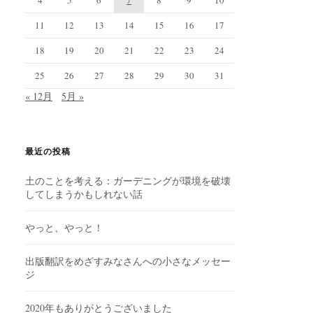
11
12
13
14
15
16
17
18
19
20
21
22
23
24
25
26
27
28
29
30
31
« 12月
5月 »
最近の投稿
土のことを考える：ガーデニングが環境を破壊
してしまうかもしれない話
やっと、やっと！
出版翻訳をめざすみなさんへの小さなメッセー
ジ
2020年もありがとうございました