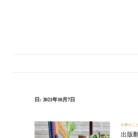
コ
ン
テ
ン
ツ
へ
ス
キ
ッ
プ
日:
2021年10月7日
仕事のこ
出版