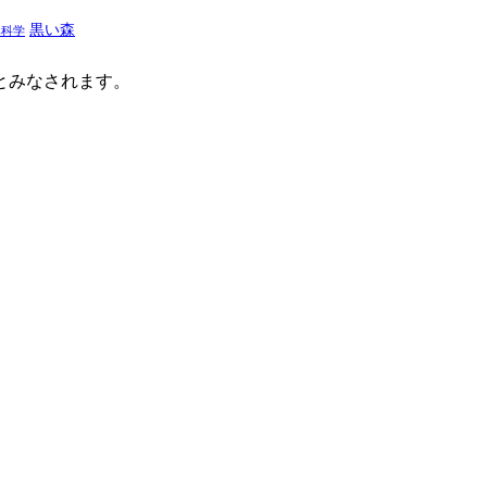
黒い森
然科学
たとみなされます。