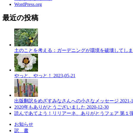
WordPress.org
最近の投稿
土のことを考える：ガーデニングが環境を破壊してし
やっと、やっと！
2023-05-21
出版翻訳をめざすみなさんへの小さなメッセージ
2021-
2020年もありがとうございました
2020-12-30
読んであてよう！リリアーネ、ありがとうフェア 第１
お知らせ
訳 書