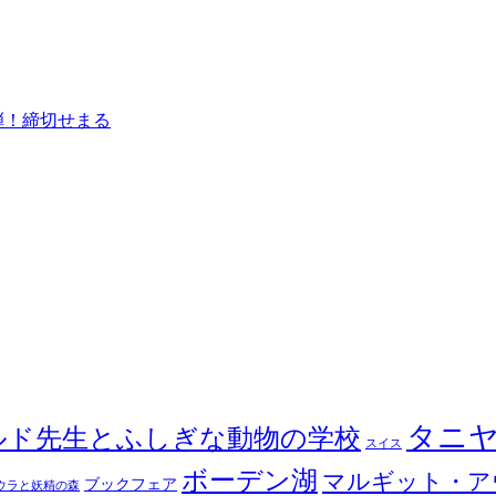
弾！締切せまる
タニ
ルド先生とふしぎな動物の学校
スイス
ボーデン湖
マルギット・ア
ブックフェア
ウラと妖精の森