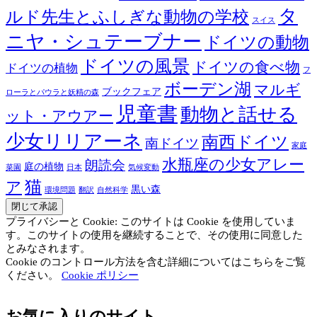
タ
ルド先生とふしぎな動物の学校
スイス
ニヤ・シュテーブナー
ドイツの動物
ドイツの風景
ドイツの食べ物
ドイツの植物
フ
ボーデン湖
マルギ
ブックフェア
ローラとパウラと妖精の森
児童書
動物と話せる
ット・アウアー
少女リリアーネ
南西ドイツ
南ドイツ
家庭
水瓶座の少女アレー
朗読会
庭の植物
菜園
日本
気候変動
猫
ア
黒い森
環境問題
翻訳
自然科学
プライバシーと Cookie: このサイトは Cookie を使用していま
す。このサイトの使用を継続することで、その使用に同意した
とみなされます。
Cookie のコントロール方法を含む詳細についてはこちらをご覧
ください。
Cookie ポリシー
お気に入りのサイト