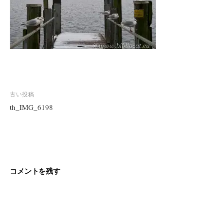
投
古い投稿
稿
th_IMG_6198
ナ
ビ
ゲ
ー
シ
コメントを残す
ョ
ン