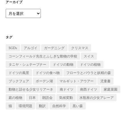
ー
アーカイブ
ア
ー
カ
イ
ブ
タグ
SGDs
アルゴイ
ガーデニング
クリスマス
コーンフィールド先生とふしぎな動物の学校
スイス
タニヤ・シュテーブナー
ドイツの動物
ドイツの植物
ドイツの風景
ドイツの食べ物
フローラとパウラと妖精の森
ブックフェア
ボーデン湖
マルギット・アウアー
児童書
動物と話せる少女リリアーネ
南ドイツ
南西ドイツ
家庭菜園
庭の植物
日本
朗読会
気候変動
水瓶座の少女アレーア
猫
環境問題
翻訳
自然科学
黒い森