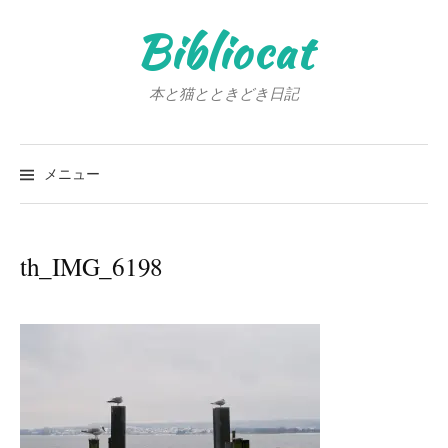
コ
Bibliocat
ン
テ
ン
本と猫とときどき日記
ツ
へ
検
ス
索:
メニュー
キ
ッ
プ
th_IMG_6198