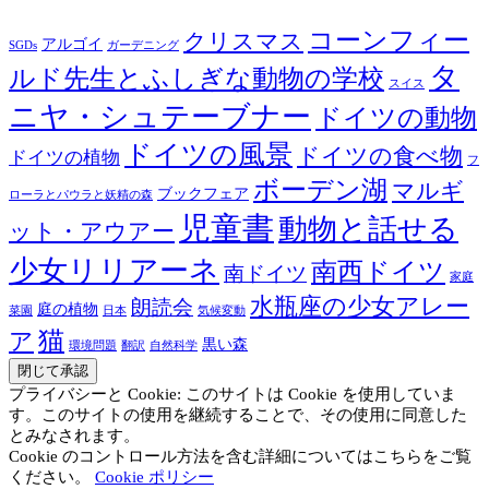
コーンフィー
クリスマス
アルゴイ
SGDs
ガーデニング
タ
ルド先生とふしぎな動物の学校
スイス
ニヤ・シュテーブナー
ドイツの動物
ドイツの風景
ドイツの食べ物
ドイツの植物
フ
ボーデン湖
マルギ
ブックフェア
ローラとパウラと妖精の森
児童書
動物と話せる
ット・アウアー
少女リリアーネ
南西ドイツ
南ドイツ
家庭
水瓶座の少女アレー
朗読会
庭の植物
菜園
日本
気候変動
猫
ア
黒い森
環境問題
翻訳
自然科学
プライバシーと Cookie: このサイトは Cookie を使用していま
す。このサイトの使用を継続することで、その使用に同意した
とみなされます。
Cookie のコントロール方法を含む詳細についてはこちらをご覧
ください。
Cookie ポリシー