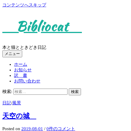
コンテンツへスキップ
Bibliocat
本と猫とときどき日記
メニュー
ホーム
お知らせ
訳 書
お問い合わせ
検索:
日記
/
風景
天空の城
Posted
on
2019-08-01
/
0件のコメント