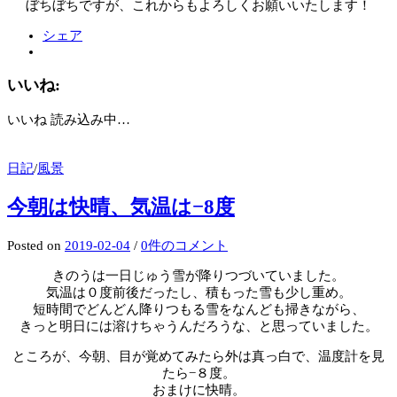
ぼちぼちですが、これからもよろしくお願いいたします！
シェア
いいね:
いいね
読み込み中…
日記
/
風景
今朝は快晴、気温は−8度
Posted
on
2019-02-04
/
0件のコメント
きのうは一日じゅう雪が降りつづいていました。
気温は０度前後だったし、積もった雪も少し重め。
短時間でどんどん降りつもる雪をなんども掃きながら、
きっと明日には溶けちゃうんだろうな、と思っていました。
ところが、今朝、目が覚めてみたら外は真っ白で、温度計を見
たら−８度。
おまけに快晴。