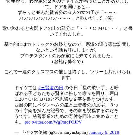
何年か前、わが家の玄関のチャイムが鳴ったことがありまし
て、ドアを開けると…
ずらりと並んだ賢者姿の６人の女の子が「～～～
♪♪♪♪♪♪♪♪♪♪♪♪♪♪♪♪～～～」と歌いだして（笑）
歌い終わると玄関ドアの上の部分に「・・＊C+M+B+・・」と書
いてくれました。
基本的にはカトリックのお祭りなので、宗派の違う家は訪問し
ないという話も耳にしますが、
プロテスタントのわが家にも来てくれました。
（お礼は募金で）
これで一連のクリスマスの催しは終了し、ツリーも片付けられ
ます。
ドイツでは
#三賢者の日
の今日「星の歌い手」と呼
ばれる子どもたちが賢者に扮して家々を回り、戸口
に20＊C+M+B+19と不思議な文字を書きつけます。
西暦の間にベツレヘムの星と三賢者の頭文字、３つ
の十字架を挟んだ記号で、その家を祝福するのだそ
うです。慈善事業のための寄付を同時に集めること
も。
pic.twitter.com/WgPmqFOJPV
— ドイツ大使館 (@GermanyinJapan)
January 6, 2019