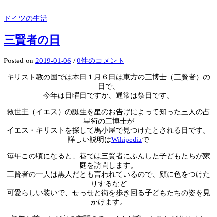
ドイツの生活
三賢者の日
Posted
on
2019-01-06
/
0件のコメント
キリスト教の国では本日１月６日は東方の三博士（三賢者）の
日で、
今年は日曜日ですが、通常は祭日です。
救世主（イエス）の誕生を星のお告げによって知った三人の占
星術の三博士が
イエス・キリストを探して馬小屋で見つけたとされる日です。
詳しい説明は
Wikipedia
で
毎年この頃になると、巷では三賢者にふんした子どもたちが家
庭を訪問します。
三賢者の一人は黒人だとも言われているので、顔に色をつけた
りするなど
可愛らしい装いで、せっせと街を歩き回る子どもたちの姿を見
かけます。