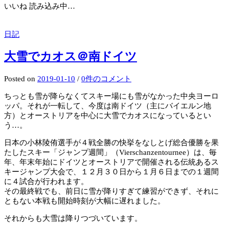
いいね
読み込み中…
日記
大雪でカオス＠南ドイツ
Posted
on
2019-01-10
/
0件のコメント
ちっとも雪が降らなくてスキー場にも雪がなかった中央ヨーロ
ッパ。それが一転して、今度は南ドイツ（主にバイエルン地
方）とオーストリアを中心に大雪でカオスになっているとい
う…。
日本の小林陵侑選手が４戦全勝の快挙をなしとげ総合優勝を果
たしたスキー「ジャンプ週間」（Vierschanzentournee）は、毎
年、年末年始にドイツとオーストリアで開催される伝統あるス
キージャンプ大会で、１２月３０日から１月６日までの１週間
に４試合が行われます。
その最終戦でも、前日に雪が降りすぎて練習ができず、それに
ともない本戦も開始時刻が大幅に遅れました。
それからも大雪は降りつづいています。