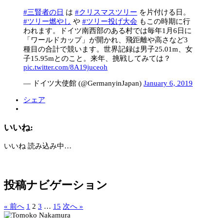
#三賢者の日
は
#クリスマスツリー
を片付ける日。
#ツリー燃やし
や
#ツリー投げ大会
もこの時期に行
われます。ドイツ南西部のある村では毎年1月6日に
「ワールドカップ」が開かれ、飛距離や高さなど3
種目の合計で競います。世界記録は男子25.01m、女
子15.95mとのこと。来年、挑戦してみては？
pic.twitter.com/8A19juceoh
— ドイツ大使館 (@GermanyinJapan)
January 6, 2019
シェア
いいね:
いいね
読み込み中…
投稿ナビゲーション
« 前へ
1
2
3
…
15
次へ »