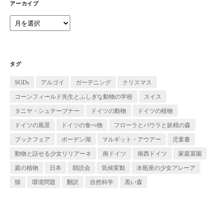
ー
アーカイブ
ア
ー
カ
イ
ブ
タグ
SGDs
アルゴイ
ガーデニング
クリスマス
コーンフィールド先生とふしぎな動物の学校
スイス
タニヤ・シュテーブナー
ドイツの動物
ドイツの植物
ドイツの風景
ドイツの食べ物
フローラとパウラと妖精の森
ブックフェア
ボーデン湖
マルギット・アウアー
児童書
動物と話せる少女リリアーネ
南ドイツ
南西ドイツ
家庭菜園
庭の植物
日本
朗読会
気候変動
水瓶座の少女アレーア
猫
環境問題
翻訳
自然科学
黒い森