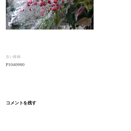
投
古い投稿
稿
P1040980
ナ
ビ
ゲ
ー
シ
コメントを残す
ョ
ン