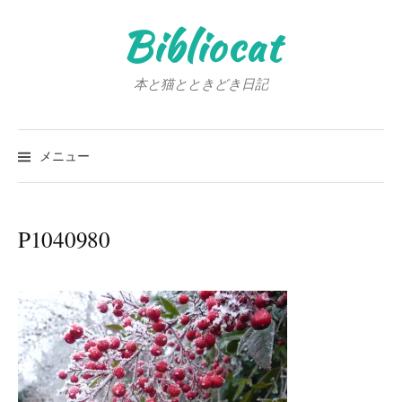
コ
Bibliocat
ン
テ
ン
本と猫とときどき日記
ツ
へ
検
ス
索:
メニュー
キ
ッ
プ
P1040980