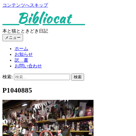
コンテンツへスキップ
Bibliocat
本と猫とときどき日記
メニュー
ホーム
お知らせ
訳 書
お問い合わせ
検索:
P1040885