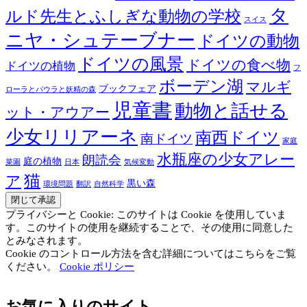
タ
ルド先生とふしぎな動物の学校
スイス
ニヤ・シュテーブナー
ドイツの動物
ドイツの風景
ドイツの食べ物
ドイツの植物
フ
ボーデン湖
マルギ
ブックフェア
ローラとパウラと妖精の森
児童書
動物と話せる
ット・アウアー
少女リリアーネ
南西ドイツ
南ドイツ
家庭
水瓶座の少女アレー
朗読会
庭の植物
菜園
日本
気候変動
猫
ア
黒い森
環境問題
翻訳
自然科学
プライバシーと Cookie: このサイトは Cookie を使用していま
す。このサイトの使用を継続することで、その使用に同意した
とみなされます。
Cookie のコントロール方法を含む詳細についてはこちらをご覧
ください。
Cookie ポリシー
お気に入りのサイト