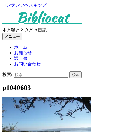
コンテンツへスキップ
Bibliocat
本と猫とときどき日記
メニュー
ホーム
お知らせ
訳 書
お問い合わせ
検索:
p1040603