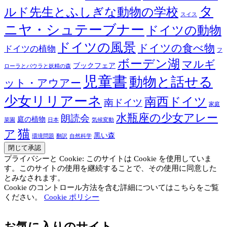
タ
ルド先生とふしぎな動物の学校
スイス
ニヤ・シュテーブナー
ドイツの動物
ドイツの風景
ドイツの食べ物
ドイツの植物
フ
ボーデン湖
マルギ
ブックフェア
ローラとパウラと妖精の森
児童書
動物と話せる
ット・アウアー
少女リリアーネ
南西ドイツ
南ドイツ
家庭
水瓶座の少女アレー
朗読会
庭の植物
菜園
日本
気候変動
猫
ア
黒い森
環境問題
翻訳
自然科学
プライバシーと Cookie: このサイトは Cookie を使用していま
す。このサイトの使用を継続することで、その使用に同意した
とみなされます。
Cookie のコントロール方法を含む詳細についてはこちらをご覧
ください。
Cookie ポリシー
お気に入りのサイト