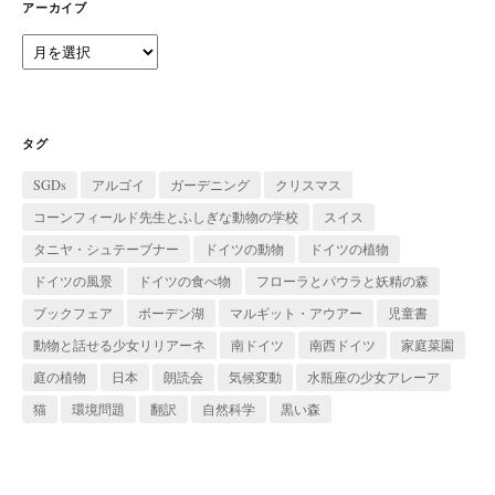
ー
アーカイブ
ア
ー
カ
イ
ブ
タグ
SGDs
アルゴイ
ガーデニング
クリスマス
コーンフィールド先生とふしぎな動物の学校
スイス
タニヤ・シュテーブナー
ドイツの動物
ドイツの植物
ドイツの風景
ドイツの食べ物
フローラとパウラと妖精の森
ブックフェア
ボーデン湖
マルギット・アウアー
児童書
動物と話せる少女リリアーネ
南ドイツ
南西ドイツ
家庭菜園
庭の植物
日本
朗読会
気候変動
水瓶座の少女アレーア
猫
環境問題
翻訳
自然科学
黒い森