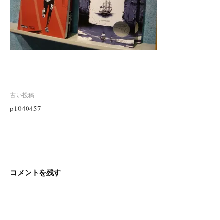
投
古い投稿
稿
p1040457
ナ
ビ
ゲ
ー
シ
コメントを残す
ョ
ン