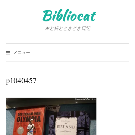
コ
Bibliocat
ン
テ
ン
本と猫とときどき日記
ツ
へ
検
ス
索:
メニュー
キ
ッ
プ
p1040457