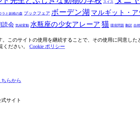
タニ
ルド先生とふしぎな動物の学校
スイス
ボーデン湖
マルギット・ア
ブックフェア
ウラと妖精の森
猫
水瓶座の少女アレーア
朗読会
気候変動
環境問題
翻訳
自
使用しています。このサイトの使用を継続することで、その使用に同意し
ご覧ください。
Cookie ポリシー
ちらから
公式サイト