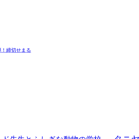
弾！締切せまる