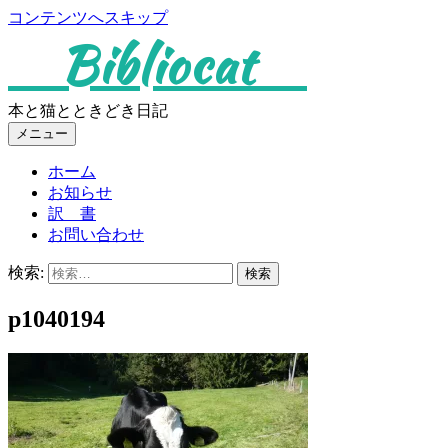
コンテンツへスキップ
Bibliocat
本と猫とときどき日記
メニュー
ホーム
お知らせ
訳 書
お問い合わせ
検索:
p1040194