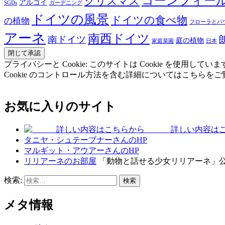
コーンフィー
クリスマス
アルゴイ
SGDs
ガーデニング
ドイツの風景
ドイツの食べ物
の植物
フローラとパ
アーネ
南西ドイツ
南ドイツ
庭の植物
家庭菜園
日本
プライバシーと Cookie: このサイトは Cookie を
Cookie のコントロール方法を含む詳細についてはこちらを
お気に入りのサイト
詳しい内容はこ
タニヤ・シュテーブナーさんのHP
マルギット・アウアーさんのHP
リリアーネのお部屋
「動物と話せる少女リリアーネ」
検索:
メタ情報