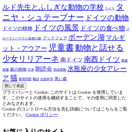
タ
ルド先生とふしぎな動物の学校
スイス
ニヤ・シュテーブナー
ドイツの動物
ドイツの風景
ドイツの食べ物
ドイツの植物
フ
ボーデン湖
マルギ
ブックフェア
ローラとパウラと妖精の森
児童書
動物と話せる
ット・アウアー
少女リリアーネ
南西ドイツ
南ドイツ
家庭
水瓶座の少女アレー
朗読会
庭の植物
菜園
日本
気候変動
猫
ア
黒い森
環境問題
翻訳
自然科学
プライバシーと Cookie: このサイトは Cookie を使用していま
す。このサイトの使用を継続することで、その使用に同意した
とみなされます。
Cookie のコントロール方法を含む詳細についてはこちらをご覧
ください。
Cookie ポリシー
お気に入りのサイト