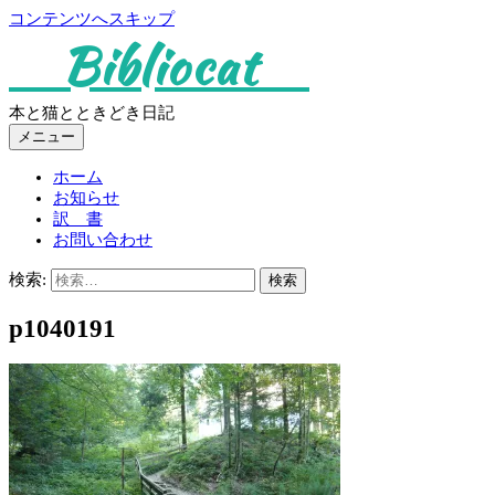
コンテンツへスキップ
Bibliocat
本と猫とときどき日記
メニュー
ホーム
お知らせ
訳 書
お問い合わせ
検索:
p1040191