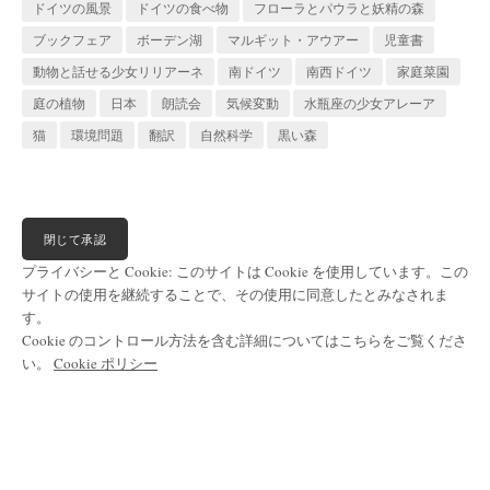
ドイツの風景
ドイツの食べ物
フローラとパウラと妖精の森
ブックフェア
ボーデン湖
マルギット・アウアー
児童書
動物と話せる少女リリアーネ
南ドイツ
南西ドイツ
家庭菜園
庭の植物
日本
朗読会
気候変動
水瓶座の少女アレーア
猫
環境問題
翻訳
自然科学
黒い森
プライバシーと Cookie: このサイトは Cookie を使用しています。この
サイトの使用を継続することで、その使用に同意したとみなされま
す。
Cookie のコントロール方法を含む詳細についてはこちらをご覧くださ
い。
Cookie ポリシー