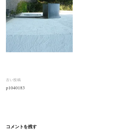
投
古い投稿
稿
p1040183
ナ
ビ
ゲ
ー
シ
コメントを残す
ョ