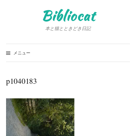
コ
Bibliocat
ン
テ
ン
本と猫とときどき日記
ツ
へ
検
ス
索:
メニュー
キ
ッ
プ
p1040183