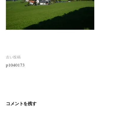
投
古い投稿
稿
p1040173
ナ
ビ
ゲ
ー
シ
コメントを残す
ョ
ン