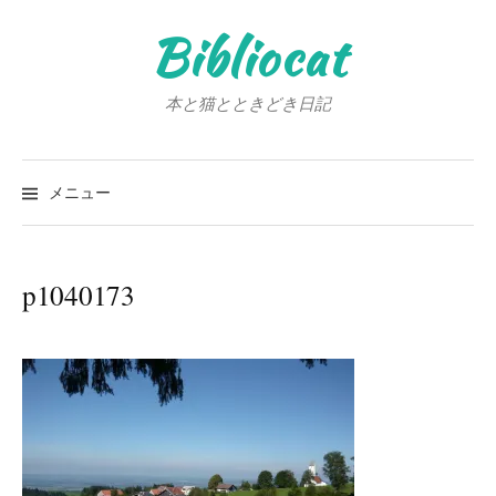
コ
Bibliocat
ン
テ
ン
本と猫とときどき日記
ツ
へ
検
ス
索:
メニュー
キ
ッ
プ
p1040173