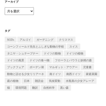
ー
アーカイブ
ア
ー
カ
イ
ブ
タグ
SGDs
アルゴイ
ガーデニング
クリスマス
コーンフィールド先生とふしぎな動物の学校
スイス
タニヤ・シュテーブナー
ドイツの動物
ドイツの植物
ドイツの風景
ドイツの食べ物
フローラとパウラと妖精の森
ブックフェア
ボーデン湖
マルギット・アウアー
児童書
動物と話せる少女リリアーネ
南ドイツ
南西ドイツ
家庭菜園
庭の植物
日本
朗読会
気候変動
水瓶座の少女アレーア
猫
環境問題
翻訳
自然科学
黒い森