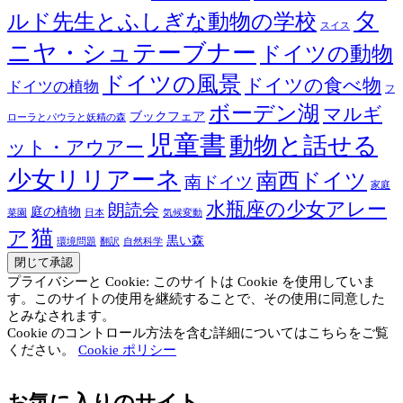
タ
ルド先生とふしぎな動物の学校
スイス
ニヤ・シュテーブナー
ドイツの動物
ドイツの風景
ドイツの食べ物
ドイツの植物
フ
ボーデン湖
マルギ
ブックフェア
ローラとパウラと妖精の森
児童書
動物と話せる
ット・アウアー
少女リリアーネ
南西ドイツ
南ドイツ
家庭
水瓶座の少女アレー
朗読会
庭の植物
菜園
日本
気候変動
猫
ア
黒い森
環境問題
翻訳
自然科学
プライバシーと Cookie: このサイトは Cookie を使用していま
す。このサイトの使用を継続することで、その使用に同意した
とみなされます。
Cookie のコントロール方法を含む詳細についてはこちらをご覧
ください。
Cookie ポリシー
お気に入りのサイト