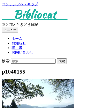
コンテンツへスキップ
Bibliocat
本と猫とときどき日記
メニュー
ホーム
お知らせ
訳 書
お問い合わせ
検索:
p1040155