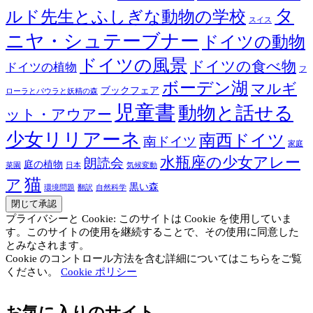
タ
ルド先生とふしぎな動物の学校
スイス
ニヤ・シュテーブナー
ドイツの動物
ドイツの風景
ドイツの食べ物
ドイツの植物
フ
ボーデン湖
マルギ
ブックフェア
ローラとパウラと妖精の森
児童書
動物と話せる
ット・アウアー
少女リリアーネ
南西ドイツ
南ドイツ
家庭
水瓶座の少女アレー
朗読会
庭の植物
菜園
日本
気候変動
猫
ア
黒い森
環境問題
翻訳
自然科学
プライバシーと Cookie: このサイトは Cookie を使用していま
す。このサイトの使用を継続することで、その使用に同意した
とみなされます。
Cookie のコントロール方法を含む詳細についてはこちらをご覧
ください。
Cookie ポリシー
お気に入りのサイト