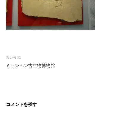
投
古い投稿
稿
ミュンヘン古生物博物館
ナ
ビ
ゲ
ー
シ
コメントを残す
ョ
ン