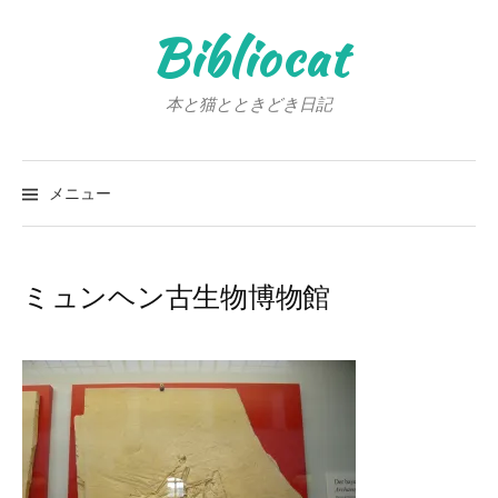
コ
Bibliocat
ン
テ
ン
本と猫とときどき日記
ツ
へ
検
ス
索:
メニュー
キ
ッ
プ
ミュンヘン古生物博物館