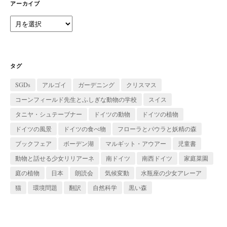
ー
アーカイブ
ア
ー
カ
イ
ブ
タグ
SGDs
アルゴイ
ガーデニング
クリスマス
コーンフィールド先生とふしぎな動物の学校
スイス
タニヤ・シュテーブナー
ドイツの動物
ドイツの植物
ドイツの風景
ドイツの食べ物
フローラとパウラと妖精の森
ブックフェア
ボーデン湖
マルギット・アウアー
児童書
動物と話せる少女リリアーネ
南ドイツ
南西ドイツ
家庭菜園
庭の植物
日本
朗読会
気候変動
水瓶座の少女アレーア
猫
環境問題
翻訳
自然科学
黒い森