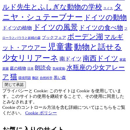
タ
ルド先生とふしぎな動物の学校
スイス
ニヤ・シュテーブナー
ドイツの動物
ドイツの風景
ドイツの食べ物
ドイツの植物
フ
ボーデン湖
マルギ
ブックフェア
ローラとパウラと妖精の森
児童書
動物と話せる
ット・アウアー
少女リリアーネ
南西ドイツ
南ドイツ
家庭
水瓶座の少女アレー
朗読会
庭の植物
菜園
日本
気候変動
猫
ア
黒い森
環境問題
翻訳
自然科学
プライバシーと Cookie: このサイトは Cookie を使用していま
す。このサイトの使用を継続することで、その使用に同意した
とみなされます。
Cookie のコントロール方法を含む詳細についてはこちらをご覧
ください。
Cookie ポリシー
お気に入りのサイト