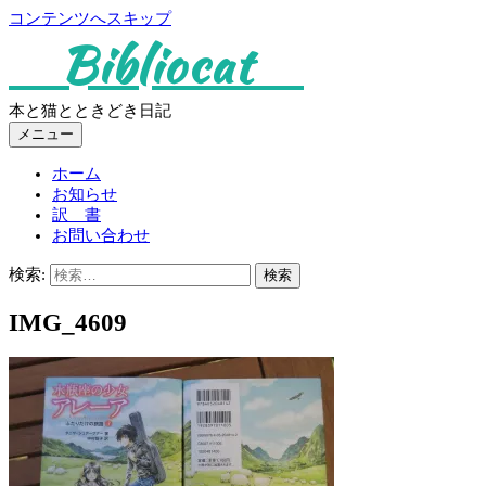
コンテンツへスキップ
Bibliocat
本と猫とときどき日記
メニュー
ホーム
お知らせ
訳 書
お問い合わせ
検索:
IMG_4609